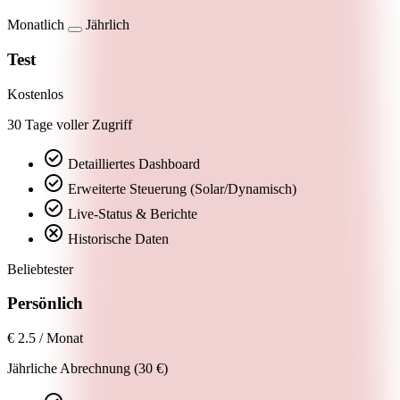
Monatlich
Jährlich
Test
Kostenlos
30 Tage voller Zugriff
check_circle
Detailliertes Dashboard
check_circle
Erweiterte Steuerung (Solar/Dynamisch)
check_circle
Live‑Status & Berichte
cancel
Historische Daten
Beliebtester
Persönlich
€
2.5
/ Monat
Jährliche Abrechnung (30 €)