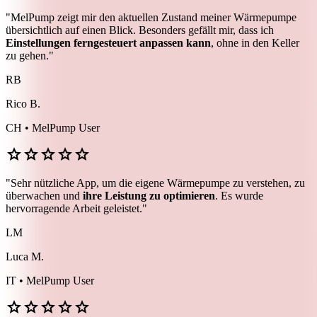
"MelPump zeigt mir den aktuellen Zustand meiner Wärmepumpe
übersichtlich auf einen Blick. Besonders gefällt mir, dass ich
Einstellungen ferngesteuert anpassen kann
, ohne in den Keller
zu gehen."
RB
Rico B.
CH • MelPump User
star
star
star
star
star
"Sehr nützliche App, um die eigene Wärmepumpe zu verstehen, zu
überwachen und
ihre Leistung zu optimieren
. Es wurde
hervorragende Arbeit geleistet."
LM
Luca M.
IT • MelPump User
star
star
star
star
star