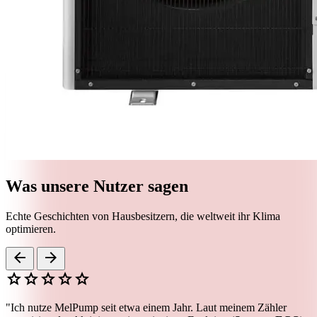
Was unsere Nutzer sagen
Echte Geschichten von Hausbesitzern, die weltweit ihr Klima
optimieren.
arrow_back
arrow_forward
star
star
star
star
star
"Ich nutze MelPump seit etwa einem Jahr. Laut meinem Zähler