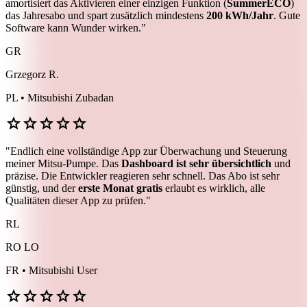
amortisiert das Aktivieren einer einzigen Funktion (
SummerECO
)
das Jahresabo und spart zusätzlich mindestens
200 kWh/Jahr
. Gute
Software kann Wunder wirken."
GR
Grzegorz R.
PL • Mitsubishi Zubadan
star
star
star
star
star
"Endlich eine vollständige App zur Überwachung und Steuerung
meiner Mitsu-Pumpe. Das
Dashboard ist sehr übersichtlich
und
präzise. Die Entwickler reagieren sehr schnell. Das Abo ist sehr
günstig, und der
erste Monat gratis
erlaubt es wirklich, alle
Qualitäten dieser App zu prüfen."
RL
RO LO
FR • Mitsubishi User
star
star
star
star
star