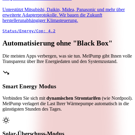
Unterstützt Mitsubishi, Daikin, Midea, Panasonic und mehr über
erweiterte Adapterprotokolle. Wir bauen die Zukunft
herstellerunabhängiger Klimasteuerung.
Status/Energy/Cop: 4.2
Automatisierung ohne "Black Box"
Die meisten Apps verbergen, was sie tun. MelPump gibt Ihnen volle
Transparenz über Ihre Energiedaten und den Systemzustand.
trending_down
Smart Energy Modus
Verbinden Sie sich mit
dynamischen Stromtarifen
(wie Nordpool).
MelPump verlagert die Last Ihrer Wärmepumpe automatisch in die
günstigsten Stunden des Tages.
wb_sunny
Solar‑Überschuss‑Modus