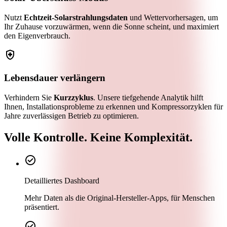
Nutzt
Echtzeit‑Solarstrahlungsdaten
und Wettervorhersagen, um
Ihr Zuhause vorzuwärmen, wenn die Sonne scheint, und maximiert
den Eigenverbrauch.
health_and_safety
Lebensdauer verlängern
Verhindern Sie
Kurzzyklus
. Unsere tiefgehende Analytik hilft
Ihnen, Installationsprobleme zu erkennen und Kompressorzyklen für
Jahre zuverlässigen Betrieb zu optimieren.
Volle Kontrolle. Keine Komplexität.
check_circle
Detailliertes Dashboard
Mehr Daten als die Original‑Hersteller‑Apps, für Menschen
präsentiert.
check_circle