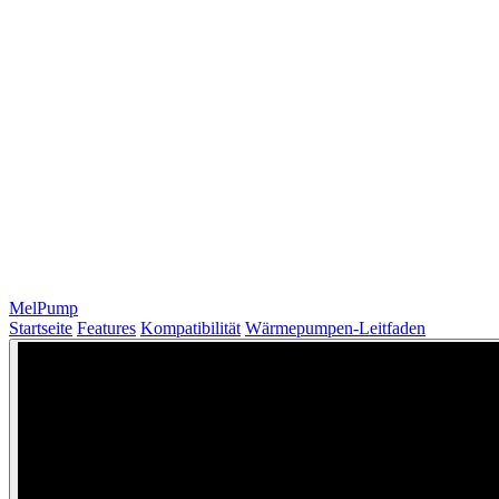
MelPump
Startseite
Features
Kompatibilität
Wärmepumpen-Leitfaden