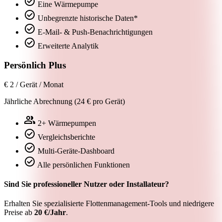
check_circle
Eine Wärmepumpe
check_circle
Unbegrenzte historische Daten*
check_circle
E‑Mail‑ & Push‑Benachrichtigungen
check_circle
Erweiterte Analytik
Persönlich Plus
€
2
/ Gerät / Monat
Jährliche Abrechnung (24 € pro Gerät)
group
2+ Wärmepumpen
check_circle
Vergleichsberichte
check_circle
Multi‑Geräte‑Dashboard
check_circle
Alle persönlichen Funktionen
Sind Sie professioneller Nutzer oder Installateur?
Erhalten Sie spezialisierte Flottenmanagement‑Tools und niedrigere
Preise ab
20 €/Jahr
.