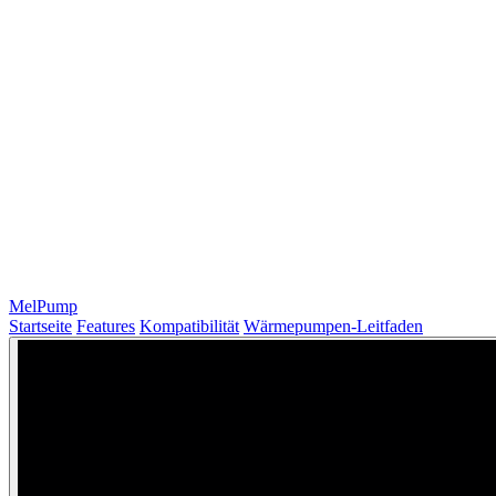
MelPump
Startseite
Features
Kompatibilität
Wärmepumpen-Leitfaden