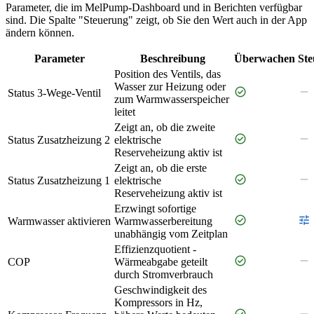
Parameter, die im MelPump‑Dashboard und in Berichten verfügbar
sind. Die Spalte "Steuerung" zeigt, ob Sie den Wert auch in der App
ändern können.
Parameter
Beschreibung
Überwachen
St
Position des Ventils, das
Wasser zur Heizung oder
check_circle
remove
Status 3-Wege-Ventil
zum Warmwasserspeicher
leitet
Zeigt an, ob die zweite
check_circle
remove
Status Zusatzheizung 2
elektrische
Reserveheizung aktiv ist
Zeigt an, ob die erste
check_circle
remove
Status Zusatzheizung 1
elektrische
Reserveheizung aktiv ist
Erzwingt sofortige
check_circle
tune
Warmwasser aktivieren
Warmwasserbereitung
unabhängig vom Zeitplan
Effizienzquotient -
check_circle
remove
COP
Wärmeabgabe geteilt
durch Stromverbrauch
Geschwindigkeit des
Kompressors in Hz,
check_circle
remove