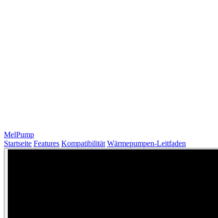
MelPump
Startseite
Features
Kompatibilität
Wärmepumpen-Leitfaden