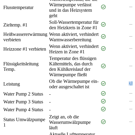
Wärmepumpe verlässt
check_circle
remove
Flusstemperatur
und in das Heizsystem
geht
Soll-Wassertemperatur für
check_circle
remove
Zieltemp. #1
den Heizkreis in Zone #1
Heißwassererwärmung
Wenn aktiviert, verhindert
check_circle
remove
verbieten
Warmwasserbereitung
Wenn aktiviert, verhindert
check_circle
remove
Heizzone #1 verbieten
Heizen in Zone #1
Temperatur des flüssigen
Flüssigkeitsleitung
Kältemittels, das durch
check_circle
remove
Temp.
den Kühlkreislauf der
Wärmepumpe fließt
Ob die Wärmepumpe ein-
check_circle
tune
Leistung
oder ausgeschaltet ist
check_circle
remove
Water Pump 2 Status
-
check_circle
remove
Water Pump 3 Status
-
check_circle
remove
Water Pump 4 Status
-
Zeigt an, ob die
Status Umwälzpumpe
check_circle
remove
Wasserumwälzpumpe
1
läuft
Aktuelle Lufttemperatur