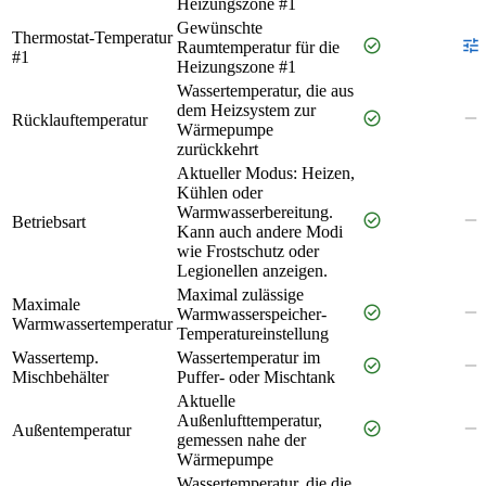
Heizungszone #1
Gewünschte
Thermostat-Temperatur
check_circle
tune
Raumtemperatur für die
#1
Heizungszone #1
Wassertemperatur, die aus
dem Heizsystem zur
check_circle
remove
Rücklauftemperatur
Wärmepumpe
zurückkehrt
Aktueller Modus: Heizen,
Kühlen oder
Warmwasserbereitung.
check_circle
remove
Betriebsart
Kann auch andere Modi
wie Frostschutz oder
Legionellen anzeigen.
Maximal zulässige
Maximale
check_circle
remove
Warmwasserspeicher-
Warmwassertemperatur
Temperatureinstellung
Wassertemp.
Wassertemperatur im
check_circle
remove
Mischbehälter
Puffer- oder Mischtank
Aktuelle
Außenlufttemperatur,
check_circle
remove
Außentemperatur
gemessen nahe der
Wärmepumpe
Wassertemperatur, die die