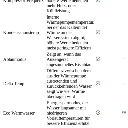
Kompressor-Frequenz
höhere Werte bedeuten
mehr Heiz- oder
Kühlleistung
Interne
Wärmepumpentemperatur,
bei der das Kältemittel
check_circle
remove
Kondensationstemp
Wärme an das
Wassersystem abgibt;
höhere Werte bedeuten
meist geringere Effizienz
Zeigt an, wann das
check_circle
remove
Abtaumodus
Außengerät
angesammeltes Eis abtaut
Differenz zwischen dem
aus der Wärmepumpe
austretenden und
check_circle
remove
Delta Temp.
zurückkehrenden Wasser,
zeigt wie viel Wärme
übertragen wird
Energiesparmodus, der
Wasser langsamer mit
check_circle
tune
Eco Warmwasser
niedrigeren
Vorlauftemperaturen für
bessere Effizienz erhitzt