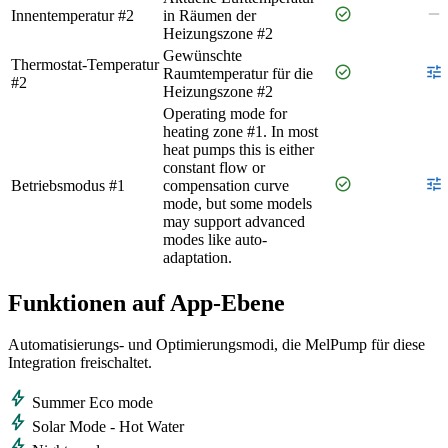
check_circle
remove
Innentemperatur #2
in Räumen der
Heizungszone #2
Gewünschte
Thermostat-Temperatur
check_circle
tune
Raumtemperatur für die
#2
Heizungszone #2
Operating mode for
heating zone #1. In most
heat pumps this is either
constant flow or
check_circle
tune
Betriebsmodus #1
compensation curve
mode, but some models
may support advanced
modes like auto-
adaptation.
Funktionen auf App‑Ebene
Automatisierungs- und Optimierungsmodi, die MelPump für diese
Integration freischaltet.
bolt
Summer Eco mode
bolt
Solar Mode - Hot Water
bolt