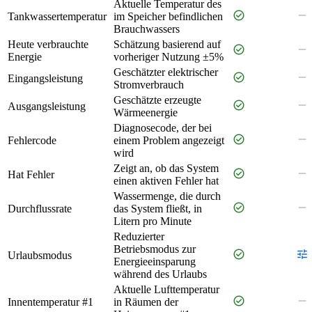
Aktuelle Temperatur des
check_circle
remove
Tankwassertemperatur
im Speicher befindlichen
Brauchwassers
Heute verbrauchte
Schätzung basierend auf
check_circle
remove
Energie
vorheriger Nutzung ±5%
Geschätzter elektrischer
check_circle
remove
Eingangsleistung
Stromverbrauch
Geschätzte erzeugte
check_circle
remove
Ausgangsleistung
Wärmeenergie
Diagnosecode, der bei
check_circle
remove
Fehlercode
einem Problem angezeigt
wird
Zeigt an, ob das System
check_circle
remove
Hat Fehler
einen aktiven Fehler hat
Wassermenge, die durch
check_circle
remove
Durchflussrate
das System fließt, in
Litern pro Minute
Reduzierter
Betriebsmodus zur
check_circle
tune
Urlaubsmodus
Energieeinsparung
während des Urlaubs
Aktuelle Lufttemperatur
check_circle
remove
Innentemperatur #1
in Räumen der