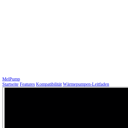
MelPump
Startseite
Features
Kompatibilität
Wärmepumpen-Leitfaden