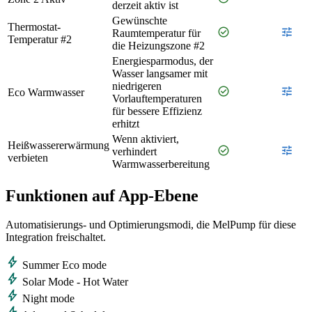
derzeit aktiv ist
Gewünschte
Thermostat-
check_circle
tune
Raumtemperatur für
Temperatur #2
die Heizungszone #2
Energiesparmodus, der
Wasser langsamer mit
niedrigeren
check_circle
tune
Eco Warmwasser
Vorlauftemperaturen
für bessere Effizienz
erhitzt
Wenn aktiviert,
Heißwassererwärmung
check_circle
tune
verhindert
verbieten
Warmwasserbereitung
Funktionen auf App‑Ebene
Automatisierungs- und Optimierungsmodi, die MelPump für diese
Integration freischaltet.
bolt
Summer Eco mode
bolt
Solar Mode - Hot Water
bolt
Night mode