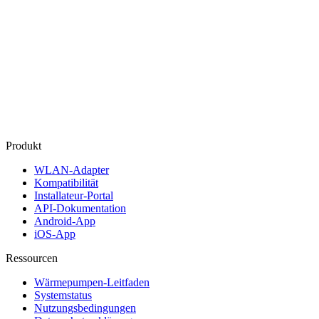
Produkt
WLAN‑Adapter
Kompatibilität
Installateur‑Portal
API‑Dokumentation
Android‑App
iOS‑App
Ressourcen
Wärmepumpen-Leitfaden
Systemstatus
Nutzungsbedingungen