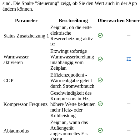
sind. Die Spalte "Steuerung" zeigt, ob Sie den Wert auch in der App
ändern können.
Parameter
Beschreibung
Überwachen
Steue
Zeigt an, ob die erste
elektrische
check_circle
remove
Status Zusatzheizung 1
Reserveheizung aktiv
ist
Erzwingt sofortige
Warmwasser
Warmwasserbereitung
check_circle
tune
aktivieren
unabhängig vom
Zeitplan
Effizienzquotient -
check_circle
remove
COP
Wärmeabgabe geteilt
durch Stromverbrauch
Geschwindigkeit des
Kompressors in Hz,
check_circle
remove
Kompressor-Frequenz
höhere Werte bedeuten
mehr Heiz- oder
Kühlleistung
Zeigt an, wann das
Außengerät
check_circle
remove
Abtaumodus
angesammeltes Eis
abtaut