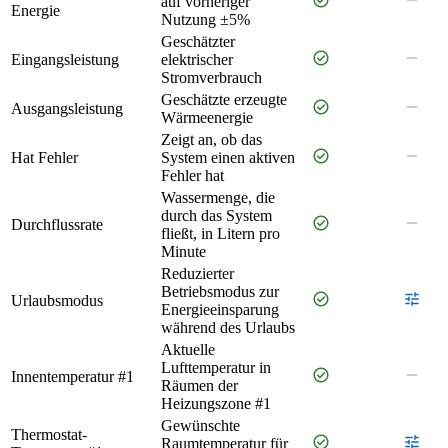
auf vorheriger
Energie
Nutzung ±5%
Geschätzter
check_circle
remove
Eingangsleistung
elektrischer
Stromverbrauch
Geschätzte erzeugte
check_circle
remove
Ausgangsleistung
Wärmeenergie
Zeigt an, ob das
check_circle
remove
Hat Fehler
System einen aktiven
Fehler hat
Wassermenge, die
durch das System
check_circle
remove
Durchflussrate
fließt, in Litern pro
Minute
Reduzierter
Betriebsmodus zur
check_circle
tune
Urlaubsmodus
Energieeinsparung
während des Urlaubs
Aktuelle
Lufttemperatur in
check_circle
remove
Innentemperatur #1
Räumen der
Heizungszone #1
Gewünschte
Thermostat-
check_circle
tune
Raumtemperatur für