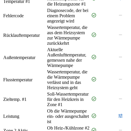
Temperatur #1
die Heizungszone #1
Diagnosecode, der bei
check_circle
remove
Fehlercode
einem Problem
angezeigt wird
Wassertemperatur, die
aus dem Heizsystem
check_circle
remove
Rücklauftemperatur
zur Wärmepumpe
zurückkehrt
Aktuelle
Außenlufttemperatur,
check_circle
remove
Außentemperatur
gemessen nahe der
Wärmepumpe
Wassertemperatur, die
die Wärmepumpe
check_circle
remove
Flusstemperatur
verlässt und in das
Heizsystem geht
Soll-Wassertemperatur
check_circle
remove
Zieltemp. #1
für den Heizkreis in
Zone #1
Ob die Wärmepumpe
check_circle
tune
Leistung
ein- oder ausgeschaltet
ist
Ob Heiz-/Kühlzone #2
check_circle
remove
Zone 2 Aktiv