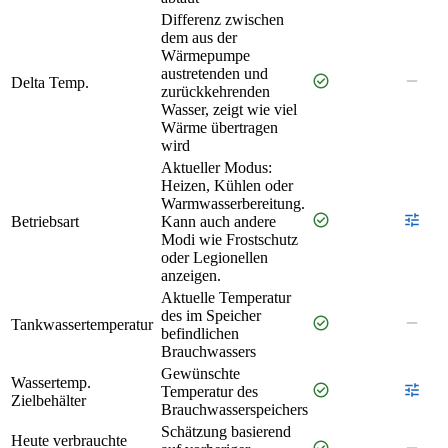
Differenz zwischen
dem aus der
Wärmepumpe
austretenden und
check_circle
remove
Delta Temp.
zurückkehrenden
Wasser, zeigt wie viel
Wärme übertragen
wird
Aktueller Modus:
Heizen, Kühlen oder
Warmwasserbereitung.
check_circle
tune
Betriebsart
Kann auch andere
Modi wie Frostschutz
oder Legionellen
anzeigen.
Aktuelle Temperatur
des im Speicher
check_circle
remove
Tankwassertemperatur
befindlichen
Brauchwassers
Gewünschte
Wassertemp.
check_circle
tune
Temperatur des
Zielbehälter
Brauchwasserspeichers
Schätzung basierend
Heute verbrauchte
check_circle
remove