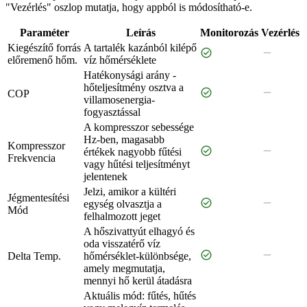
"Vezérlés" oszlop mutatja, hogy appból is módosítható-e.
Paraméter
Leírás
Monitorozás
Vezérlés
Kiegészítő forrás
A tartalék kazánból kilépő
check_circle
remove
előremenő hőm.
víz hőmérséklete
Hatékonysági arány -
hőteljesítmény osztva a
check_circle
remove
COP
villamosenergia-
fogyasztással
A kompresszor sebessége
Hz-ben, magasabb
Kompresszor
check_circle
remove
értékek nagyobb fűtési
Frekvencia
vagy hűtési teljesítményt
jelentenek
Jelzi, amikor a kültéri
Jégmentesítési
check_circle
remove
egység olvasztja a
Mód
felhalmozott jeget
A hőszivattyút elhagyó és
oda visszatérő víz
check_circle
remove
Delta Temp.
hőmérséklet-különbsége,
amely megmutatja,
mennyi hő kerül átadásra
Aktuális mód: fűtés, hűtés