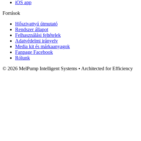
iOS app
Források
Hőszivattyú útmutató
Rendszer állapot
Felhasználási feltételek
Adatvédelmi irányelv
Media kit és márkaanyagok
Fanpage Facebook
Rólunk
© 2026 MelPump Intelligent Systems • Architected for Efficiency