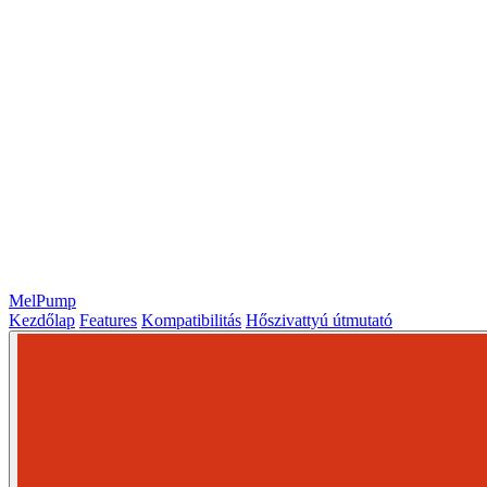
MelPump
Kezdőlap
Features
Kompatibilitás
Hőszivattyú útmutató