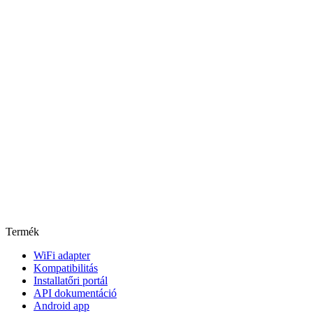
Termék
WiFi adapter
Kompatibilitás
Installatőri portál
API dokumentáció
Android app