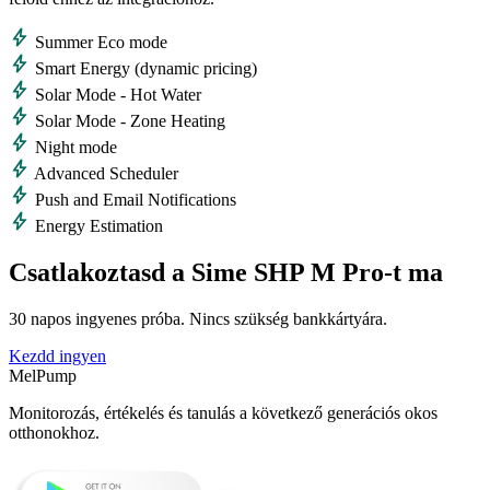
bolt
Summer Eco mode
bolt
Smart Energy (dynamic pricing)
bolt
Solar Mode - Hot Water
bolt
Solar Mode - Zone Heating
bolt
Night mode
bolt
Advanced Scheduler
bolt
Push and Email Notifications
bolt
Energy Estimation
Csatlakoztasd a Sime SHP M Pro-t ma
30 napos ingyenes próba. Nincs szükség bankkártyára.
Kezdd ingyen
MelPump
Monitorozás, értékelés és tanulás a következő generációs okos
otthonokhoz.