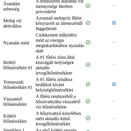
A rendszeren átáramló víz
Áramlási
check_circle
remove
mennyisége literben
sebesség
percenként
Azonnali melegvíz fűtést
Meleg víz
check_circle
tune
kényszerít az ütemezéstől
aktiválása
függetlenül
Csökkentett működési
mód az energia
check_circle
remove
Nyaralás mód
megtakarításához nyaralás
alatt
A #1 fűtési zóna által
Beltéri
kiszolgált helyiségek
check_circle
remove
Hőmérséklet #1
aktuális
levegőhőmérséklete
A #1 fűtési zónához
Termosztát
check_circle
tune
beállított kívánt
Hőmérséklet #1
helyiséghőmérséklet
A fűtési rendszerből a
Visszatérő
check_circle
remove
hőszivattyúba visszatérő
Hőmérséklet
víz hőmérséklete
A hőszivattyú közelében
Kültéri
check_circle
remove
mért aktuális külső
Hőmérséklet
levegőhőmérséklet
Ventilátor 1
Az első kültéri egység