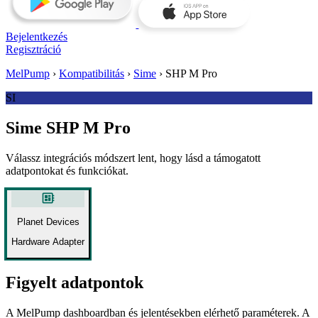
Bejelentkezés
Regisztráció
MelPump
›
Kompatibilitás
›
Sime
›
SHP M Pro
SI
Sime SHP M Pro
Válassz integrációs módszert lent, hogy lásd a támogatott
adatpontokat és funkciókat.
developer_board
Planet Devices
Hardware Adapter
Figyelt adatpontok
A MelPump dashboardban és jelentésekben elérhető paraméterek. A