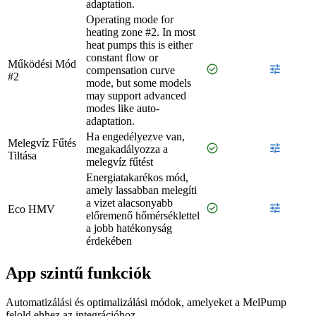
adaptation.
Operating mode for
heating zone #2. In most
heat pumps this is either
constant flow or
Működési Mód
check_circle
tune
compensation curve
#2
mode, but some models
may support advanced
modes like auto-
adaptation.
Ha engedélyezve van,
Melegvíz Fűtés
check_circle
tune
megakadályozza a
Tiltása
melegvíz fűtést
Energiatakarékos mód,
amely lassabban melegíti
a vizet alacsonyabb
check_circle
tune
Eco HMV
előremenő hőmérséklettel
a jobb hatékonyság
érdekében
App szintű funkciók
Automatizálási és optimalizálási módok, amelyeket a MelPump
felold ehhez az integrációhoz.