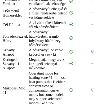
check_circle
remove
Fordulat
ventilátorának sebessége
A hőszivattyút elhagyó és
Előremenő
check_circle
remove
a fűtési rendszerbe belépő
Hőmérséklet
víz hőmérséklete
A #1 zóna fűtési körének
check_circle
remove
Cél Hőm. #1
cél vízhőmérséklete
A hőszivattyú
Folyadékvezeték
hűtőkörében áramló
check_circle
remove
Hőm.
folyékony hűtőközeg
hőmérséklete
Szivattyú
A hőszivattyú be van-e
check_circle
tune
Állapot
kapcsolva vagy ki
Keringető
Megmutatja, hogy a víz
check_circle
remove
Szivattyú 1
keringető szivattyú
Állapota
működik-e
Operating mode for
heating zone #1. In most
heat pumps this is either
constant flow or
Működési Mód
check_circle
tune
compensation curve
#1
mode, but some models
may support advanced
modes like auto-