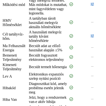
vagy melegvíz termelés.
check_circle
tune
Működési mód
Más módokat is mutathat,
mint fagyvédelem vagy
legionella.
A tartályban tárolt
HMV
check_circle
remove
használati melegvíz
Hőmérséklet
aktuális hőmérséklete
A használati melegvíz
Cél tartályvíz-
check_circle
tune
tartály kívánt
hőm.
hőmérséklete
Ma Felhasznált
Becsült adat az előző
check_circle
remove
Energia
használat alapján ±5%
Bemeneti
Becsült fogyasztott
check_circle
remove
Teljesítmény
elektromos teljesítmény
Kimeneti
check_circle
remove
Becsült termelt hőenergia
Teljesítmény
Elektronikus expanziós
check_circle
remove
Lev A
szelep nyitási pozíció
Diagnosztikai kód, amely
check_circle
remove
Hibakód
probléma esetén jelenik
meg
Jelzi, hogy a rendszernek
check_circle
remove
Hiba Van
van-e aktív hibája