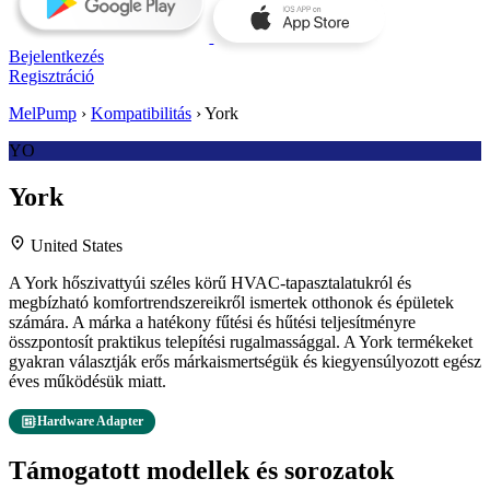
Bejelentkezés
Regisztráció
MelPump
›
Kompatibilitás
›
York
YO
York
location_on
United States
A York hőszivattyúi széles körű HVAC-tapasztalatukról és
megbízható komfortrendszereikről ismertek otthonok és épületek
számára. A márka a hatékony fűtési és hűtési teljesítményre
összpontosít praktikus telepítési rugalmassággal. A York termékeket
gyakran választják erős márkaismertségük és kiegyensúlyozott egész
éves működésük miatt.
developer_board
Hardware Adapter
Támogatott modellek és sorozatok