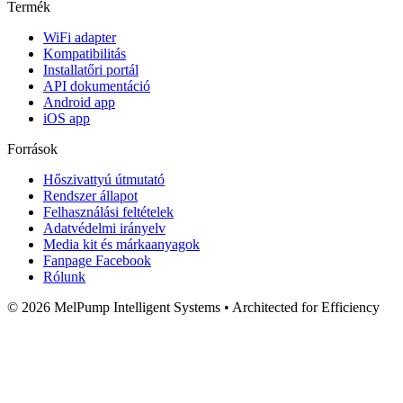
Termék
WiFi adapter
Kompatibilitás
Installatőri portál
API dokumentáció
Android app
iOS app
Források
Hőszivattyú útmutató
Rendszer állapot
Felhasználási feltételek
Adatvédelmi irányelv
Media kit és márkaanyagok
Fanpage Facebook
Rólunk
© 2026 MelPump Intelligent Systems • Architected for Efficiency