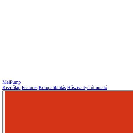
MelPump
Kezdőlap
Features
Kompatibilitás
Hőszivattyú útmutató