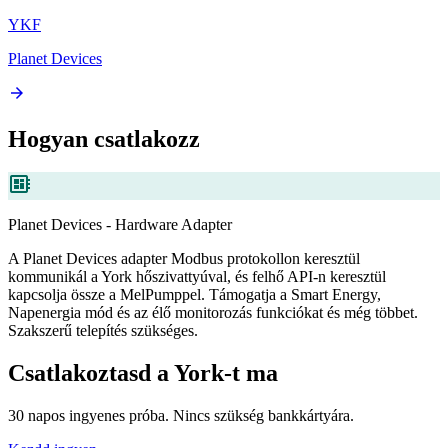
YKF
Planet Devices
arrow_forward
Hogyan csatlakozz
developer_board
Planet Devices - Hardware Adapter
A Planet Devices adapter Modbus protokollon keresztül
kommunikál a York hőszivattyúval, és felhő API-n keresztül
kapcsolja össze a MelPumppel. Támogatja a Smart Energy,
Napenergia mód és az élő monitorozás funkciókat és még többet.
Szakszerű telepítés szükséges.
Csatlakoztasd a York-t ma
30 napos ingyenes próba. Nincs szükség bankkártyára.