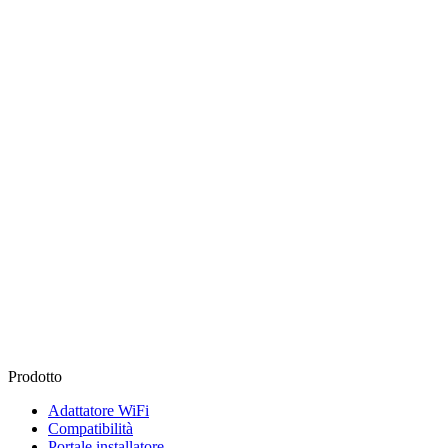
Prodotto
Adattatore WiFi
Compatibilità
Portale installatore