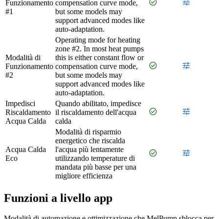
check_circle
tune
Funzionamento
compensation curve mode,
#1
but some models may
support advanced modes like
auto-adaptation.
Operating mode for heating
zone #2. In most heat pumps
Modalità di
this is either constant flow or
check_circle
tune
Funzionamento
compensation curve mode,
#2
but some models may
support advanced modes like
auto-adaptation.
Impedisci
Quando abilitato, impedisce
check_circle
tune
Riscaldamento
il riscaldamento dell'acqua
Acqua Calda
calda
Modalità di risparmio
energetico che riscalda
Acqua Calda
l'acqua più lentamente
check_circle
tune
Eco
utilizzando temperature di
mandata più basse per una
migliore efficienza
Funzioni a livello app
Modalità di automazione e ottimizzazione che MelPump sblocca per