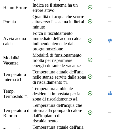
Indica se il sistema ha un
check_circle
remove
Ha un Errore
errore attivo
Quantità di acqua che scorre
check_circle
remove
Portata
attraverso il sistema in litri al
minuto
Forza il riscaldamento
Avvia acqua
immediato dell'acqua calda
check_circle
tune
calda
indipendentemente dalla
programmazione
Modalità di funzionamento
Modalità
check_circle
remove
ridotta per risparmiare
Vacanza
energia durante le vacanze
Temperatura attuale dell'aria
Temperatura
check_circle
remove
nelle stanze servite dalla zona
Interna #1
di riscaldamento #1
Temperatura ambiente
Temp.
check_circle
tune
desiderata impostata per la
Termostato #1
zona di riscaldamento #1
Temperatura dell'acqua che
Temperatura di
ritorna alla pompa di calore
check_circle
remove
Ritorno
dall'impianto di
riscaldamento
Temperatura attuale dell'aria