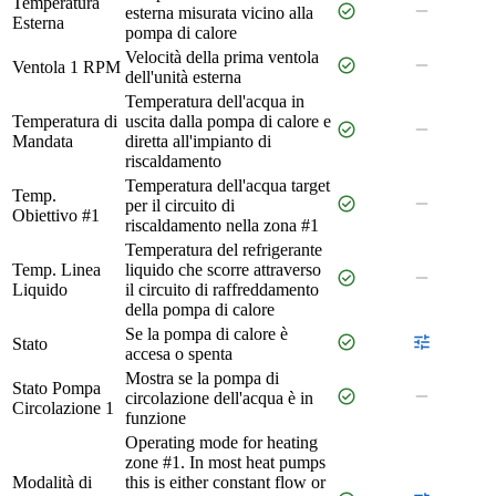
Temperatura
check_circle
remove
esterna misurata vicino alla
Esterna
pompa di calore
Velocità della prima ventola
check_circle
remove
Ventola 1 RPM
dell'unità esterna
Temperatura dell'acqua in
Temperatura di
uscita dalla pompa di calore e
check_circle
remove
Mandata
diretta all'impianto di
riscaldamento
Temperatura dell'acqua target
Temp.
check_circle
remove
per il circuito di
Obiettivo #1
riscaldamento nella zona #1
Temperatura del refrigerante
Temp. Linea
liquido che scorre attraverso
check_circle
remove
Liquido
il circuito di raffreddamento
della pompa di calore
Se la pompa di calore è
check_circle
tune
Stato
accesa o spenta
Mostra se la pompa di
Stato Pompa
check_circle
remove
circolazione dell'acqua è in
Circolazione 1
funzione
Operating mode for heating
zone #1. In most heat pumps
Modalità di
this is either constant flow or