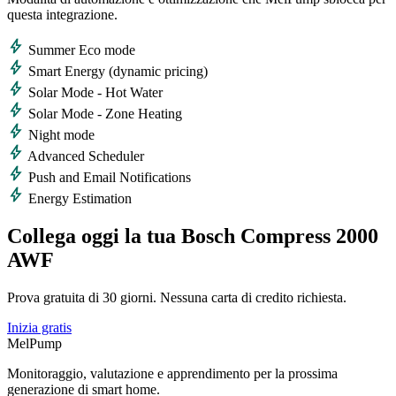
questa integrazione.
bolt
Summer Eco mode
bolt
Smart Energy (dynamic pricing)
bolt
Solar Mode - Hot Water
bolt
Solar Mode - Zone Heating
bolt
Night mode
bolt
Advanced Scheduler
bolt
Push and Email Notifications
bolt
Energy Estimation
Collega oggi la tua Bosch Compress 2000
AWF
Prova gratuita di 30 giorni. Nessuna carta di credito richiesta.
Inizia gratis
MelPump
Monitoraggio, valutazione e apprendimento per la prossima
generazione di smart home.