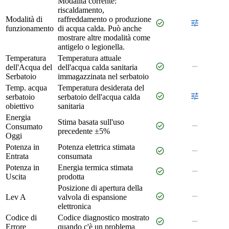
Modalità corrente:
riscaldamento,
Modalità di
raffreddamento o produzione
check_circle
tune
funzionamento
di acqua calda. Può anche
mostrare altre modalità come
antigelo o legionella.
Temperatura
Temperatura attuale
check_circle
remove
dell'Acqua del
dell'acqua calda sanitaria
Serbatoio
immagazzinata nel serbatoio
Temp. acqua
Temperatura desiderata del
check_circle
tune
serbatoio
serbatoio dell'acqua calda
obiettivo
sanitaria
Energia
Stima basata sull'uso
check_circle
remove
Consumato
precedente ±5%
Oggi
Potenza in
Potenza elettrica stimata
check_circle
remove
Entrata
consumata
Potenza in
Energia termica stimata
check_circle
remove
Uscita
prodotta
Posizione di apertura della
check_circle
remove
Lev A
valvola di espansione
elettronica
Codice di
Codice diagnostico mostrato
check_circle
remove
Errore
quando c'è un problema