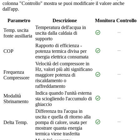
colonna "Controllo" mostra se puoi modificare il valore anche
dall'app.
Parametro
Descrizione
Monitora
Controllo
Temperatura dell'acqua in
Temp. uscita
check_circle
remove
uscita dalla caldaia di
fonte ausiliaria
supporto
Rapporto di efficienza -
check_circle
remove
COP
potenza termica divisa per
energia elettrica consumata
Velocità del compressore in
Hz, valori più alti significano
Frequenza
check_circle
remove
maggiore potenza di
Compressore
riscaldamento o
raffreddamento
Indica quando l'unità esterna
Modalità
check_circle
remove
sta sciogliendo l'accumulo di
Sbrinamento
ghiaccio
Differenza tra l'acqua in
uscita e quella di ritorno alla
check_circle
remove
Delta Temp.
pompa di calore, usata per
mostrare quanta energia
termica viene trasferita