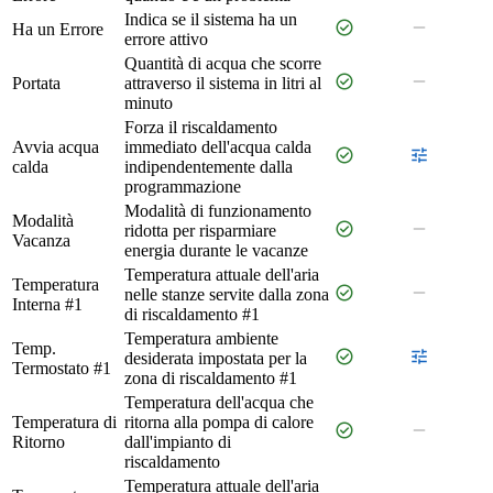
Indica se il sistema ha un
check_circle
remove
Ha un Errore
errore attivo
Quantità di acqua che scorre
check_circle
remove
Portata
attraverso il sistema in litri al
minuto
Forza il riscaldamento
Avvia acqua
immediato dell'acqua calda
check_circle
tune
calda
indipendentemente dalla
programmazione
Modalità di funzionamento
Modalità
check_circle
remove
ridotta per risparmiare
Vacanza
energia durante le vacanze
Temperatura attuale dell'aria
Temperatura
check_circle
remove
nelle stanze servite dalla zona
Interna #1
di riscaldamento #1
Temperatura ambiente
Temp.
check_circle
tune
desiderata impostata per la
Termostato #1
zona di riscaldamento #1
Temperatura dell'acqua che
Temperatura di
ritorna alla pompa di calore
check_circle
remove
Ritorno
dall'impianto di
riscaldamento
Temperatura attuale dell'aria