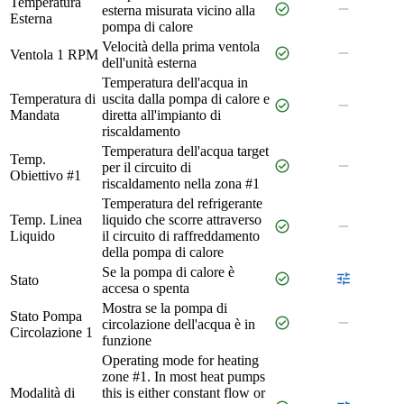
Temperatura
check_circle
remove
esterna misurata vicino alla
Esterna
pompa di calore
Velocità della prima ventola
check_circle
remove
Ventola 1 RPM
dell'unità esterna
Temperatura dell'acqua in
Temperatura di
uscita dalla pompa di calore e
check_circle
remove
Mandata
diretta all'impianto di
riscaldamento
Temperatura dell'acqua target
Temp.
check_circle
remove
per il circuito di
Obiettivo #1
riscaldamento nella zona #1
Temperatura del refrigerante
Temp. Linea
liquido che scorre attraverso
check_circle
remove
Liquido
il circuito di raffreddamento
della pompa di calore
Se la pompa di calore è
check_circle
tune
Stato
accesa o spenta
Mostra se la pompa di
Stato Pompa
check_circle
remove
circolazione dell'acqua è in
Circolazione 1
funzione
Operating mode for heating
zone #1. In most heat pumps
Modalità di
this is either constant flow or