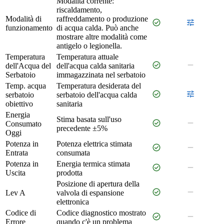
Modalità corrente:
riscaldamento,
Modalità di
raffreddamento o produzione
check_circle
tune
funzionamento
di acqua calda. Può anche
mostrare altre modalità come
antigelo o legionella.
Temperatura
Temperatura attuale
check_circle
remove
dell'Acqua del
dell'acqua calda sanitaria
Serbatoio
immagazzinata nel serbatoio
Temp. acqua
Temperatura desiderata del
check_circle
tune
serbatoio
serbatoio dell'acqua calda
obiettivo
sanitaria
Energia
Stima basata sull'uso
check_circle
remove
Consumato
precedente ±5%
Oggi
Potenza in
Potenza elettrica stimata
check_circle
remove
Entrata
consumata
Potenza in
Energia termica stimata
check_circle
remove
Uscita
prodotta
Posizione di apertura della
check_circle
remove
Lev A
valvola di espansione
elettronica
Codice di
Codice diagnostico mostrato
check_circle
remove
Errore
quando c'è un problema