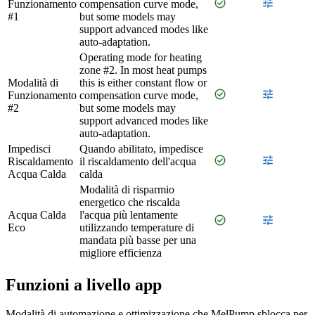
check_circle
tune
Funzionamento
compensation curve mode,
#1
but some models may
support advanced modes like
auto-adaptation.
Operating mode for heating
zone #2. In most heat pumps
Modalità di
this is either constant flow or
check_circle
tune
Funzionamento
compensation curve mode,
#2
but some models may
support advanced modes like
auto-adaptation.
Impedisci
Quando abilitato, impedisce
check_circle
tune
Riscaldamento
il riscaldamento dell'acqua
Acqua Calda
calda
Modalità di risparmio
energetico che riscalda
Acqua Calda
l'acqua più lentamente
check_circle
tune
Eco
utilizzando temperature di
mandata più basse per una
migliore efficienza
Funzioni a livello app
Modalità di automazione e ottimizzazione che MelPump sblocca per