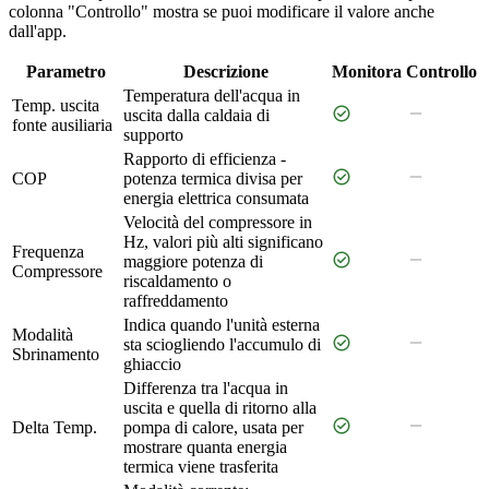
colonna "Controllo" mostra se puoi modificare il valore anche
dall'app.
Parametro
Descrizione
Monitora
Controllo
Temperatura dell'acqua in
Temp. uscita
check_circle
remove
uscita dalla caldaia di
fonte ausiliaria
supporto
Rapporto di efficienza -
check_circle
remove
COP
potenza termica divisa per
energia elettrica consumata
Velocità del compressore in
Hz, valori più alti significano
Frequenza
check_circle
remove
maggiore potenza di
Compressore
riscaldamento o
raffreddamento
Indica quando l'unità esterna
Modalità
check_circle
remove
sta sciogliendo l'accumulo di
Sbrinamento
ghiaccio
Differenza tra l'acqua in
uscita e quella di ritorno alla
check_circle
remove
Delta Temp.
pompa di calore, usata per
mostrare quanta energia
termica viene trasferita