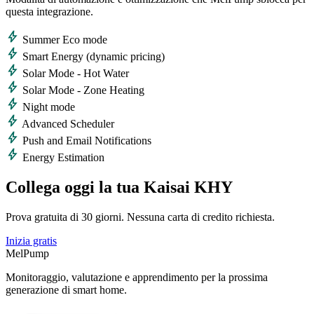
questa integrazione.
bolt
Summer Eco mode
bolt
Smart Energy (dynamic pricing)
bolt
Solar Mode - Hot Water
bolt
Solar Mode - Zone Heating
bolt
Night mode
bolt
Advanced Scheduler
bolt
Push and Email Notifications
bolt
Energy Estimation
Collega oggi la tua Kaisai KHY
Prova gratuita di 30 giorni. Nessuna carta di credito richiesta.
Inizia gratis
MelPump
Monitoraggio, valutazione e apprendimento per la prossima
generazione di smart home.