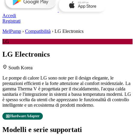
Accedi
Registrati
MelPump
›
Compatibilità
›
LG Electronics
LG
LG Electronics
location_on
South Korea
Le pompe di calore LG sono note per il design elegante, le
prestazioni efficienti e la forte attenzione al comfort residenziale. La
gamma Therma V è progettata per il riscaldamento, l'acqua calda
sanitaria e l'integrazione in sistemi a bassa temperatura moderni. LG
è spesso scelta da utenti che apprezzano le funzionalità di controllo
intelligente e un ecosistema di prodotti moderno.
developer_board
Hardware Adapter
Modelli e serie supportati