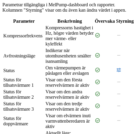
Parametrar tillgängliga i MelPump-dashboard och rapporter.
Kolumnen "Styrning" visar om du även kan ändra värdet i appen.
Parameter
Beskrivning
Övervaka
Styrning
Kompressorns hastighet i
Hz, högre värden betyder
check_circle
remove
Kompressorfrekvens
mer värme- eller
kyleffekt
Indikerar när
check_circle
remove
Avfrostningsläge
utomhusenheten smälter
isansamling
Om värmepumpen är
check_circle
tune
Status
påslagen eller avslagen
Status för
Visar om den första
check_circle
remove
tillsatsvärmare 1
reservelvärmen är aktiv
Status för
Visar om den andra
check_circle
remove
tillsatsvärmare 2
reservelvärmen är aktiv
Status för
Visar om den tredje
check_circle
remove
tillsatsvärmare 3
reservelvärmen är aktiv
Visar om elvärmen inuti
Status för
check_circle
remove
varmvattenberedaren är
doppvärmare
aktiv
Aktuellt läge: