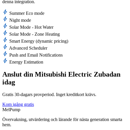
denna integration.
bolt
Summer Eco mode
bolt
Night mode
bolt
Solar Mode - Hot Water
bolt
Solar Mode - Zone Heating
bolt
Smart Energy (dynamic pricing)
bolt
Advanced Scheduler
bolt
Push and Email Notifications
bolt
Energy Estimation
Anslut din Mitsubishi Electric Zubadan
idag
Gratis 30-dagars provperiod. Inget kreditkort krävs.
Kom igång gratis
MelPump
Övervakning, utvärdering och lärande för nästa generation smarta
hem.