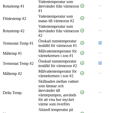
Vattentemperatur som
check_circle
remove
Returtemp #1
återvänder från värmezon
#1
Vattentemperatur som
check_circle
remove
Flödestemp #2
matas till värmezon #2
Vattentemperatur som
check_circle
remove
Returtemp #2
återvänder från värmezon
#2
Önskad rumstemperatur
check_circle
tune
Termostat Temp #1
inställd för värmezon #1
Målvattentemperatur för
check_circle
remove
Måltemp #1
värmekretsen i zon #1
Önskad rumstemperatur
check_circle
tune
Termostat Temp #2
inställd för värmezon #2
Målvattentemperatur för
check_circle
remove
Måltemp #2
värmekretsen i zon #2
Skillnaden mellan vattnet
som lämnar och
återvänder till
check_circle
remove
Delta Temp.
värmepumpen, används
för att visa hur mycket
värme som överförs
Aktuell temperatur på