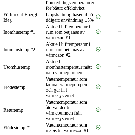
framledningstemperaturer
för bättre effektivitet
Förbrukad Energi
Uppskattning baserad på
check_circle
remove
Idag
tidigare användning ±5%
Aktuell lufttemperatur i
check_circle
remove
Inomhustemp #1
rum som betjänas av
värmezon #1
Aktuell lufttemperatur i
check_circle
remove
Inomhustemp #2
rum som betjänas av
värmezon #2
Aktuell
check_circle
remove
Utomhustemp
utomhustemperatur mätt
nära värmepumpen
Vattentemperatur som
lämnar värmepumpen
check_circle
remove
Flödestemp
och går in i
värmesystemet
Vattentemperatur som
återvänder till
check_circle
remove
Returtemp
värmepumpen från
värmesystemet
Vattentemperatur som
check_circle
remove
Flödestemp #1
matas till värmezon #1