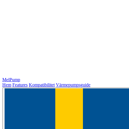
MelPump
Hem
Features
Kompatibilitet
Värmepumpsguide