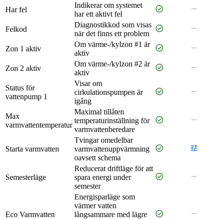
Indikerar om systemet
check_circle
remove
Har fel
har ett aktivt fel
Diagnostikkod som visas
check_circle
remove
Felkod
när det finns ett problem
Om värme-/kylzon #1 är
check_circle
remove
Zon 1 aktiv
aktiv
Om värme-/kylzon #2 är
check_circle
remove
Zon 2 aktiv
aktiv
Visar om
Status för
check_circle
remove
cirkulationspumpen är
vattenpump 1
igång
Maximal tillåten
Max
check_circle
remove
temperaturinställning för
varmvattentemperatur
varmvattenberedare
Tvingar omedelbar
check_circle
tune
Starta varmvatten
varmvattenuppvärmning
oavsett schema
Reducerat driftläge för att
check_circle
remove
Semesterläge
spara energi under
semester
Energisparläge som
värmer vatten
check_circle
remove
Eco Varmvatten
långsammare med lägre