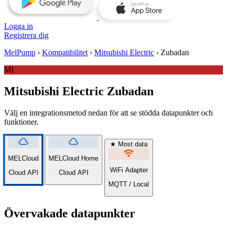
Logga in
Registrera dig
MelPump
›
Kompatibilitet
›
Mitsubishi Electric
›
Zubadan
MI
Mitsubishi Electric Zubadan
Välj en integrationsmetod nedan för att se stödda datapunkter och
funktioner.
cloud
cloud
★ Most data
wifi
MELCloud
MELCloud Home
WiFi Adapter
Cloud API
Cloud API
MQTT / Local
Övervakade datapunkter