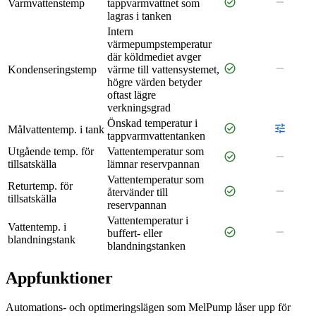
check_circle
remove
Varmvattenstemp
tappvarmvattnet som
lagras i tanken
Intern
värmepumpstemperatur
där köldmediet avger
check_circle
remove
Kondenseringstemp
värme till vattensystemet,
högre värden betyder
oftast lägre
verkningsgrad
Önskad temperatur i
check_circle
tune
Målvattentemp. i tank
tappvarmvattentanken
Utgående temp. för
Vattentemperatur som
check_circle
remove
tillsatskälla
lämnar reservpannan
Vattentemperatur som
Returtemp. för
check_circle
remove
återvänder till
tillsatskälla
reservpannan
Vattentemperatur i
Vattentemp. i
check_circle
remove
buffert- eller
blandningstank
blandningstanken
Appfunktioner
Automations- och optimeringslägen som MelPump låser upp för