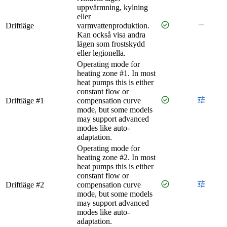
uppvärmning, kylning
eller
check_circle
remove
Driftläge
varmvattenproduktion.
Kan också visa andra
lägen som frostskydd
eller legionella.
Operating mode for
heating zone #1. In most
heat pumps this is either
constant flow or
check_circle
tune
Driftläge #1
compensation curve
mode, but some models
may support advanced
modes like auto-
adaptation.
Operating mode for
heating zone #2. In most
heat pumps this is either
constant flow or
check_circle
tune
Driftläge #2
compensation curve
mode, but some models
may support advanced
modes like auto-
adaptation.