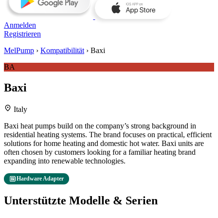
Anmelden
Registrieren
MelPump
›
Kompatibilität
›
Baxi
BA
Baxi
location_on
Italy
Baxi heat pumps build on the company’s strong background in
residential heating systems. The brand focuses on practical, efficient
solutions for home heating and domestic hot water. Baxi units are
often chosen by customers looking for a familiar heating brand
expanding into renewable technologies.
developer_board
Hardware Adapter
Unterstützte Modelle & Serien