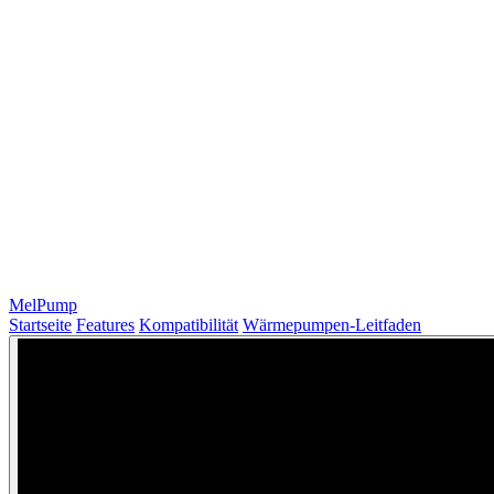
MelPump
Startseite
Features
Kompatibilität
Wärmepumpen-Leitfaden