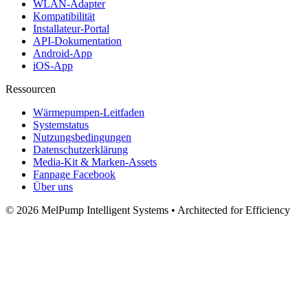
WLAN‑Adapter
Kompatibilität
Installateur‑Portal
API‑Dokumentation
Android‑App
iOS‑App
Ressourcen
Wärmepumpen-Leitfaden
Systemstatus
Nutzungsbedingungen
Datenschutzerklärung
Media‑Kit & Marken‑Assets
Fanpage Facebook
Über uns
© 2026 MelPump Intelligent Systems • Architected for Efficiency