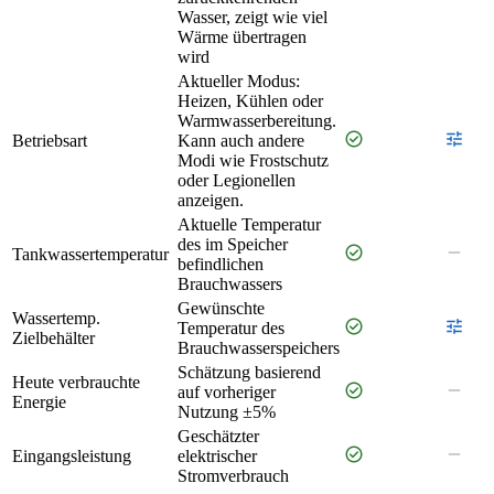
Wasser, zeigt wie viel
Wärme übertragen
wird
Aktueller Modus:
Heizen, Kühlen oder
Warmwasserbereitung.
check_circle
tune
Betriebsart
Kann auch andere
Modi wie Frostschutz
oder Legionellen
anzeigen.
Aktuelle Temperatur
des im Speicher
check_circle
remove
Tankwassertemperatur
befindlichen
Brauchwassers
Gewünschte
Wassertemp.
check_circle
tune
Temperatur des
Zielbehälter
Brauchwasserspeichers
Schätzung basierend
Heute verbrauchte
check_circle
remove
auf vorheriger
Energie
Nutzung ±5%
Geschätzter
check_circle
remove
Eingangsleistung
elektrischer
Stromverbrauch