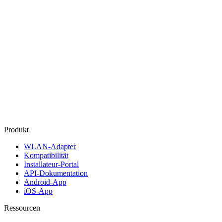
Produkt
WLAN‑Adapter
Kompatibilität
Installateur‑Portal
API‑Dokumentation
Android‑App
iOS‑App
Ressourcen