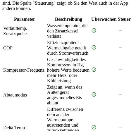
sind. Die Spalte "Steuerung" zeigt, ob Sie den Wert auch in der App
ändern können.
Parameter
Beschreibung
Überwachen
Steue
Wassertemperatur, die
Vorlauftemp.
check_circle
remove
den Zusatzkessel
Zusatzquelle
verlässt
Effizienzquotient -
check_circle
remove
COP
Wärmeabgabe geteilt
durch Stromverbrauch
Geschwindigkeit des
Kompressors in Hz,
check_circle
remove
Kompressor-Frequenz
höhere Werte bedeuten
mehr Heiz- oder
Kühlleistung
Zeigt an, wann das
Außengerät
check_circle
remove
Abtaumodus
angesammeltes Eis
abtaut
Differenz zwischen
dem aus der
Wärmepumpe
austretenden und
check_circle
remove
Delta Temp.
zurückkehrenden