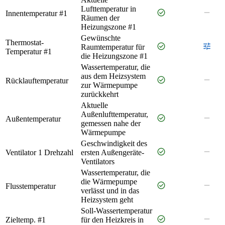
Lufttemperatur in
check_circle
remove
Innentemperatur #1
Räumen der
Heizungszone #1
Gewünschte
Thermostat-
check_circle
tune
Raumtemperatur für
Temperatur #1
die Heizungszone #1
Wassertemperatur, die
aus dem Heizsystem
check_circle
remove
Rücklauftemperatur
zur Wärmepumpe
zurückkehrt
Aktuelle
Außenlufttemperatur,
check_circle
remove
Außentemperatur
gemessen nahe der
Wärmepumpe
Geschwindigkeit des
check_circle
remove
Ventilator 1 Drehzahl
ersten Außengeräte-
Ventilators
Wassertemperatur, die
die Wärmepumpe
check_circle
remove
Flusstemperatur
verlässt und in das
Heizsystem geht
Soll-Wassertemperatur
check_circle
remove
Zieltemp. #1
für den Heizkreis in