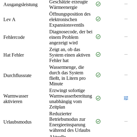
Geschätzte erzeugte
check_circle
remove
Ausgangsleistung
Wärmeenergie
Öffnungsposition des
check_circle
remove
Lev A
elektronischen
Expansionsventils
Diagnosecode, der bei
check_circle
remove
Fehlercode
einem Problem
angezeigt wird
Zeigt an, ob das
check_circle
remove
Hat Fehler
System einen aktiven
Fehler hat
Wassermenge, die
durch das System
check_circle
remove
Durchflussrate
fließt, in Litern pro
Minute
Erzwingt sofortige
Warmwasser
Warmwasserbereitung
check_circle
tune
aktivieren
unabhängig vom
Zeitplan
Reduzierter
Betriebsmodus zur
check_circle
remove
Urlaubsmodus
Energieeinsparung
während des Urlaubs
Aktuelle