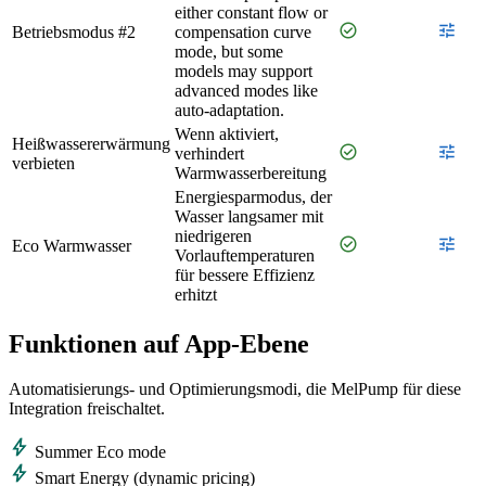
either constant flow or
check_circle
tune
Betriebsmodus #2
compensation curve
mode, but some
models may support
advanced modes like
auto-adaptation.
Wenn aktiviert,
Heißwassererwärmung
check_circle
tune
verhindert
verbieten
Warmwasserbereitung
Energiesparmodus, der
Wasser langsamer mit
niedrigeren
check_circle
tune
Eco Warmwasser
Vorlauftemperaturen
für bessere Effizienz
erhitzt
Funktionen auf App‑Ebene
Automatisierungs- und Optimierungsmodi, die MelPump für diese
Integration freischaltet.
bolt
Summer Eco mode
bolt
Smart Energy (dynamic pricing)