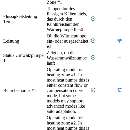
Zone #1
Temperatur des
flüssigen Kältemittels,
Flüssigkeitsleitung
check_circle
remove
das durch den
Temp.
Kühlkreislauf der
Wärmepumpe fließt
Ob die Wärmepumpe
check_circle
tune
Leistung
ein- oder ausgeschaltet
ist
Zeigt an, ob die
Status Umwälzpumpe
check_circle
remove
Wasserumwälzpumpe
1
läuft
Operating mode for
heating zone #1. In
most heat pumps this is
either constant flow or
check_circle
tune
Betriebsmodus #1
compensation curve
mode, but some
models may support
advanced modes like
auto-adaptation.
Operating mode for
heating zone #2. In
most heat pumps this is