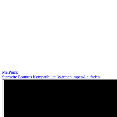
MelPump
Startseite
Features
Kompatibilität
Wärmepumpen-Leitfaden