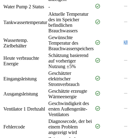
check_circle
remove
Water Pump 2 Status
-
Aktuelle Temperatur
des im Speicher
check_circle
remove
Tankwassertemperatur
befindlichen
Brauchwassers
Gewünschte
Wassertemp.
check_circle
tune
Temperatur des
Zielbehälter
Brauchwasserspeichers
Schätzung basierend
Heute verbrauchte
check_circle
remove
auf vorheriger
Energie
Nutzung ±5%
Geschätzter
check_circle
remove
Eingangsleistung
elektrischer
Stromverbrauch
Geschätzte erzeugte
check_circle
remove
Ausgangsleistung
Wärmeenergie
Geschwindigkeit des
check_circle
remove
Ventilator 1 Drehzahl
ersten Außengeräte-
Ventilators
Diagnosecode, der bei
check_circle
remove
Fehlercode
einem Problem
angezeigt wird