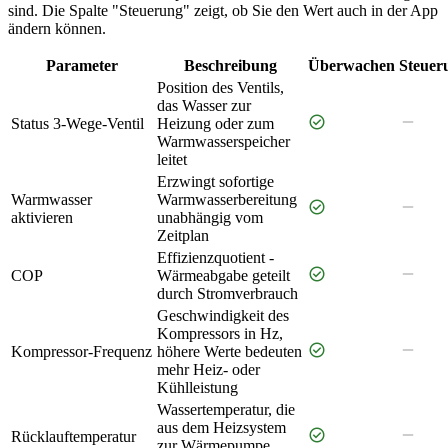
sind. Die Spalte "Steuerung" zeigt, ob Sie den Wert auch in der App
ändern können.
Parameter
Beschreibung
Überwachen
Steuer
Position des Ventils,
das Wasser zur
check_circle
remove
Status 3-Wege-Ventil
Heizung oder zum
Warmwasserspeicher
leitet
Erzwingt sofortige
Warmwasser
Warmwasserbereitung
check_circle
remove
aktivieren
unabhängig vom
Zeitplan
Effizienzquotient -
check_circle
remove
COP
Wärmeabgabe geteilt
durch Stromverbrauch
Geschwindigkeit des
Kompressors in Hz,
check_circle
remove
Kompressor-Frequenz
höhere Werte bedeuten
mehr Heiz- oder
Kühlleistung
Wassertemperatur, die
aus dem Heizsystem
check_circle
remove
Rücklauftemperatur
zur Wärmepumpe