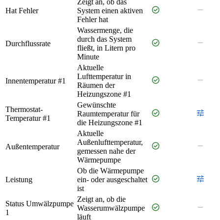
Zeigt an, ob das
check_circle
remove
Hat Fehler
System einen aktiven
Fehler hat
Wassermenge, die
durch das System
check_circle
remove
Durchflussrate
fließt, in Litern pro
Minute
Aktuelle
Lufttemperatur in
check_circle
remove
Innentemperatur #1
Räumen der
Heizungszone #1
Gewünschte
Thermostat-
check_circle
tune
Raumtemperatur für
Temperatur #1
die Heizungszone #1
Aktuelle
Außenlufttemperatur,
check_circle
remove
Außentemperatur
gemessen nahe der
Wärmepumpe
Ob die Wärmepumpe
check_circle
tune
Leistung
ein- oder ausgeschaltet
ist
Zeigt an, ob die
Status Umwälzpumpe
check_circle
remove
Wasserumwälzpumpe
1
läuft