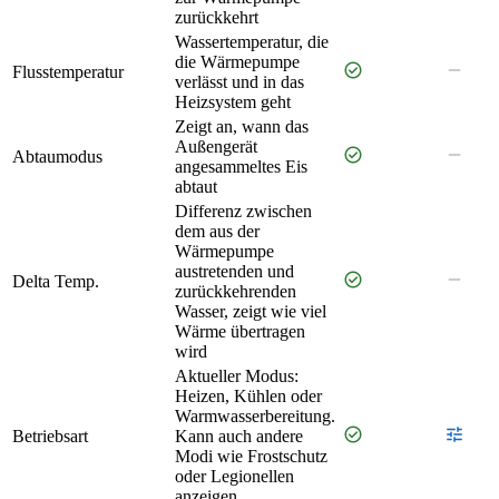
zurückkehrt
Wassertemperatur, die
die Wärmepumpe
check_circle
remove
Flusstemperatur
verlässt und in das
Heizsystem geht
Zeigt an, wann das
Außengerät
check_circle
remove
Abtaumodus
angesammeltes Eis
abtaut
Differenz zwischen
dem aus der
Wärmepumpe
austretenden und
check_circle
remove
Delta Temp.
zurückkehrenden
Wasser, zeigt wie viel
Wärme übertragen
wird
Aktueller Modus:
Heizen, Kühlen oder
Warmwasserbereitung.
check_circle
tune
Betriebsart
Kann auch andere
Modi wie Frostschutz
oder Legionellen
anzeigen.