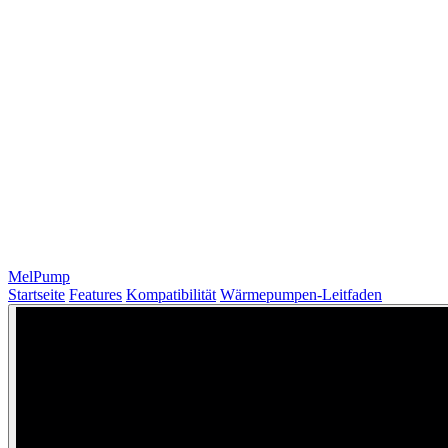
MelPump
Startseite
Features
Kompatibilität
Wärmepumpen-Leitfaden