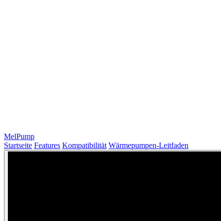
MelPump
Startseite
Features
Kompatibilität
Wärmepumpen-Leitfaden