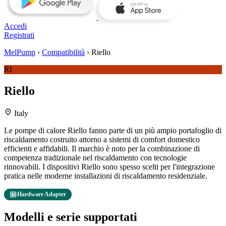
Accedi
Registrati
MelPump
›
Compatibilità
›
Riello
RI
Riello
location_on
Italy
Le pompe di calore Riello fanno parte di un più ampio portafoglio di
riscaldamento costruito attorno a sistemi di comfort domestico
efficienti e affidabili. Il marchio è noto per la combinazione di
competenza tradizionale nel riscaldamento con tecnologie
rinnovabili. I dispositivi Riello sono spesso scelti per l'integrazione
pratica nelle moderne installazioni di riscaldamento residenziale.
developer_board
Hardware Adapter
Modelli e serie supportati