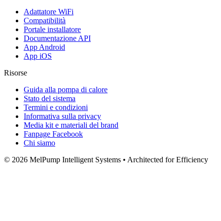
Adattatore WiFi
Compatibilità
Portale installatore
Documentazione API
App Android
App iOS
Risorse
Guida alla pompa di calore
Stato del sistema
Termini e condizioni
Informativa sulla privacy
Media kit e materiali del brand
Fanpage Facebook
Chi siamo
© 2026 MelPump Intelligent Systems • Architected for Efficiency