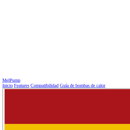
MelPump
Inicio
Features
Compatibilidad
Guía de bombas de calor