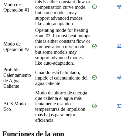
this is either constant flow or
Modo de
check_circle
tune
compensation curve mode,
Operación #1
but some models may
support advanced modes
like auto-adaptation.
Operating mode for heating
zone #2. In most heat pumps
this is either constant flow or
Modo de
check_circle
tune
compensation curve mode,
Operación #2
but some models may
support advanced modes
like auto-adaptation.
Prohibir
Cuando está habilitado,
Calentamiento
check_circle
tune
impide el calentamiento del
de Agua
agua caliente
Caliente
Modo de ahorro de energía
que calienta el agua más
ACS Modo
lentamente usando
check_circle
tune
Eco
temperaturas de impulsión
más bajas para mejor
eficiencia
Funciones de la app