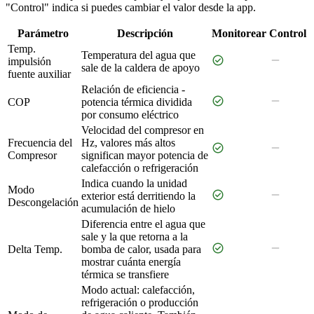
"Control" indica si puedes cambiar el valor desde la app.
Parámetro
Descripción
Monitorear
Control
Temp.
Temperatura del agua que
check_circle
remove
impulsión
sale de la caldera de apoyo
fuente auxiliar
Relación de eficiencia -
check_circle
remove
COP
potencia térmica dividida
por consumo eléctrico
Velocidad del compresor en
Frecuencia del
Hz, valores más altos
check_circle
remove
Compresor
significan mayor potencia de
calefacción o refrigeración
Indica cuando la unidad
Modo
check_circle
remove
exterior está derritiendo la
Descongelación
acumulación de hielo
Diferencia entre el agua que
sale y la que retorna a la
check_circle
remove
Delta Temp.
bomba de calor, usada para
mostrar cuánta energía
térmica se transfiere
Modo actual: calefacción,
refrigeración o producción