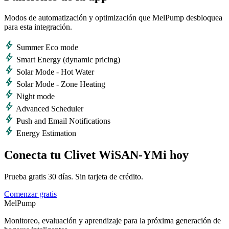
Modos de automatización y optimización que MelPump desbloquea
para esta integración.
bolt
Summer Eco mode
bolt
Smart Energy (dynamic pricing)
bolt
Solar Mode - Hot Water
bolt
Solar Mode - Zone Heating
bolt
Night mode
bolt
Advanced Scheduler
bolt
Push and Email Notifications
bolt
Energy Estimation
Conecta tu Clivet WiSAN-YMi hoy
Prueba gratis 30 días. Sin tarjeta de crédito.
Comenzar gratis
MelPump
Monitoreo, evaluación y aprendizaje para la próxima generación de