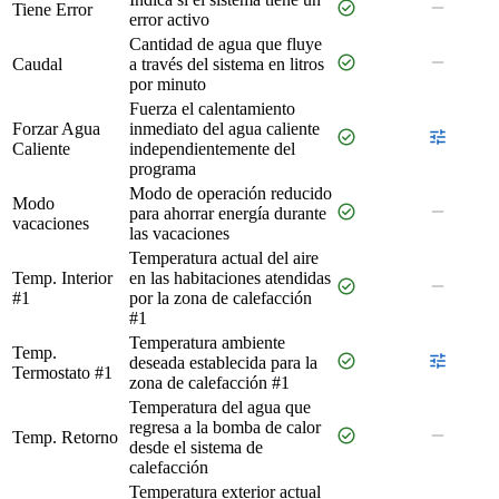
check_circle
remove
Tiene Error
error activo
Cantidad de agua que fluye
check_circle
remove
Caudal
a través del sistema en litros
por minuto
Fuerza el calentamiento
Forzar Agua
inmediato del agua caliente
check_circle
tune
Caliente
independientemente del
programa
Modo de operación reducido
Modo
check_circle
remove
para ahorrar energía durante
vacaciones
las vacaciones
Temperatura actual del aire
Temp. Interior
en las habitaciones atendidas
check_circle
remove
#1
por la zona de calefacción
#1
Temperatura ambiente
Temp.
check_circle
tune
deseada establecida para la
Termostato #1
zona de calefacción #1
Temperatura del agua que
regresa a la bomba de calor
check_circle
remove
Temp. Retorno
desde el sistema de
calefacción
Temperatura exterior actual