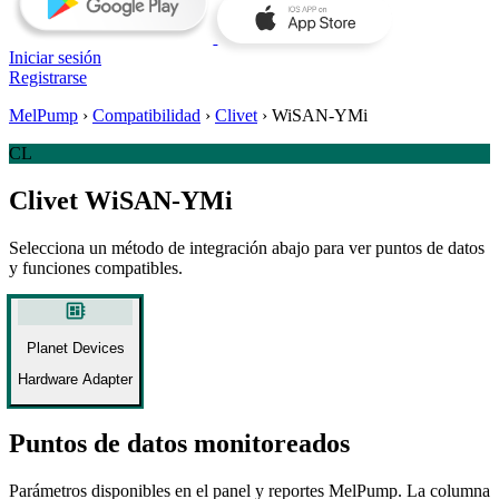
Iniciar sesión
Registrarse
MelPump
›
Compatibilidad
›
Clivet
›
WiSAN-YMi
CL
Clivet WiSAN-YMi
Selecciona un método de integración abajo para ver puntos de datos
y funciones compatibles.
developer_board
Planet Devices
Hardware Adapter
Puntos de datos monitoreados
Parámetros disponibles en el panel y reportes MelPump. La columna