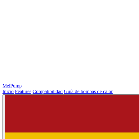
MelPump
Inicio
Features
Compatibilidad
Guía de bombas de calor