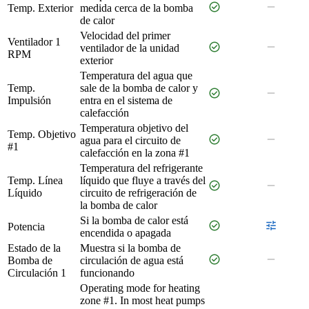
check_circle
remove
Temp. Exterior
medida cerca de la bomba
de calor
Velocidad del primer
Ventilador 1
check_circle
remove
ventilador de la unidad
RPM
exterior
Temperatura del agua que
Temp.
sale de la bomba de calor y
check_circle
remove
Impulsión
entra en el sistema de
calefacción
Temperatura objetivo del
Temp. Objetivo
check_circle
remove
agua para el circuito de
#1
calefacción en la zona #1
Temperatura del refrigerante
Temp. Línea
líquido que fluye a través del
check_circle
remove
Líquido
circuito de refrigeración de
la bomba de calor
Si la bomba de calor está
check_circle
tune
Potencia
encendida o apagada
Estado de la
Muestra si la bomba de
check_circle
remove
Bomba de
circulación de agua está
Circulación 1
funcionando
Operating mode for heating
zone #1. In most heat pumps