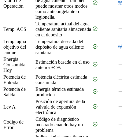
Modo de
de agua caliente. También
check_circle
tune
Operación
puede mostrar otros modos
como anticongelante o
legionella.
Temperatura actual del agua
check_circle
remove
Temp. ACS
caliente sanitaria almacenada
en el depósito
Temp. agua
Temperatura deseada del
check_circle
tune
objetivo del
depósito de agua caliente
tanque
sanitaria
Energía
Estimación basada en el uso
check_circle
remove
Consumida
anterior ±5%
Hoy
Potencia de
Potencia eléctrica estimada
check_circle
remove
Entrada
consumida
Potencia de
Energía térmica estimada
check_circle
remove
Salida
producida
Posición de apertura de la
check_circle
remove
Lev A
válvula de expansión
electrónica
Código de diagnóstico
Código de
check_circle
remove
mostrado cuando hay un
Error
problema
Indica si el sistema tiene un