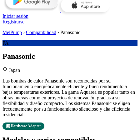
Iniciar sesión
Registrarse
MelPump
›
Compatibilidad
›
Panasonic
PA
Panasonic
location_on
Japan
Las bombas de calor Panasonic son reconocidas por su
funcionamiento energéticamente eficiente y buen rendimiento a
bajas temperaturas exteriores. La gama Aquarea es popular tanto en
obras nuevas como en proyectos de renovación gracias a su
flexibilidad y diseño compacto. Los sistemas Panasonic se eligen
frecuentemente por su funcionamiento silencioso y alta eficiencia
residencial.
developer_board
Hardware Adapter
Modelos y series compatibles