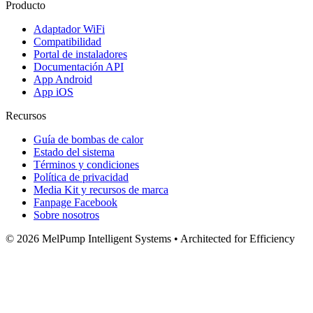
Producto
Adaptador WiFi
Compatibilidad
Portal de instaladores
Documentación API
App Android
App iOS
Recursos
Guía de bombas de calor
Estado del sistema
Términos y condiciones
Política de privacidad
Media Kit y recursos de marca
Fanpage Facebook
Sobre nosotros
© 2026 MelPump Intelligent Systems • Architected for Efficiency