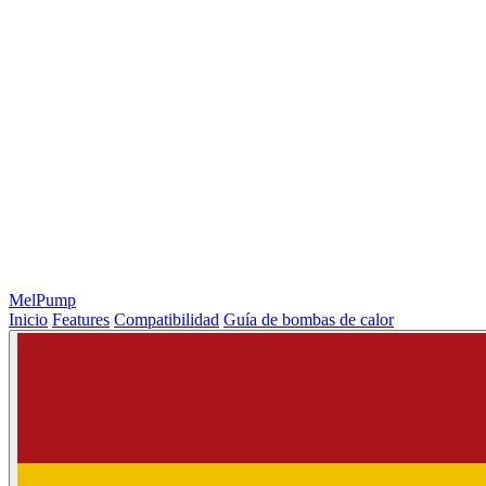
MelPump
Inicio
Features
Compatibilidad
Guía de bombas de calor