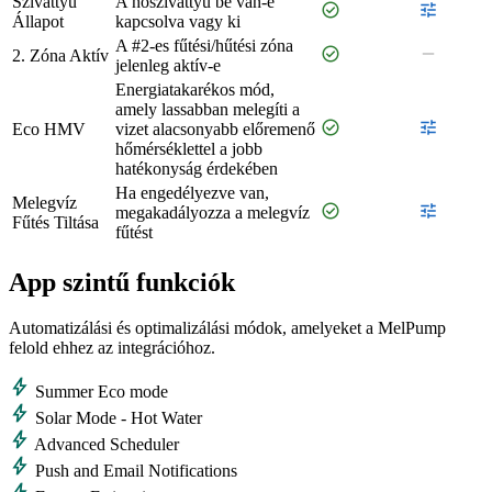
Szivattyú
A hőszivattyú be van-e
check_circle
tune
Állapot
kapcsolva vagy ki
A #2-es fűtési/hűtési zóna
check_circle
remove
2. Zóna Aktív
jelenleg aktív-e
Energiatakarékos mód,
amely lassabban melegíti a
check_circle
tune
Eco HMV
vizet alacsonyabb előremenő
hőmérséklettel a jobb
hatékonyság érdekében
Ha engedélyezve van,
Melegvíz
check_circle
tune
megakadályozza a melegvíz
Fűtés Tiltása
fűtést
App szintű funkciók
Automatizálási és optimalizálási módok, amelyeket a MelPump
felold ehhez az integrációhoz.
bolt
Summer Eco mode
bolt
Solar Mode - Hot Water
bolt
Advanced Scheduler
bolt
Push and Email Notifications