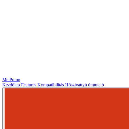
MelPump
Kezdőlap
Features
Kompatibilitás
Hőszivattyú útmutató