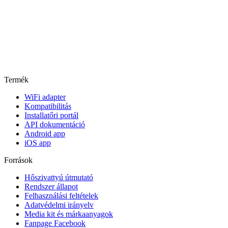
Termék
WiFi adapter
Kompatibilitás
Installatőri portál
API dokumentáció
Android app
iOS app
Források
Hőszivattyú útmutató
Rendszer állapot
Felhasználási feltételek
Adatvédelmi irányelv
Media kit és márkaanyagok
Fanpage Facebook