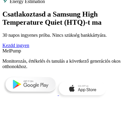
bolt
Energy Estimation
Csatlakoztasd a Samsung High
Temperature Quiet (HTQ)-t ma
30 napos ingyenes próba. Nincs szükség bankkártyára.
Kezdd ingyen
MelPump
Monitorozás, értékelés és tanulás a következő generációs okos
otthonokhoz.