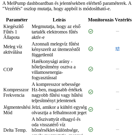
A MelPump dashboardban és jelentésekben elérhető paraméterek. A
"Vezérlés" oszlop mutatja, hogy appból is módosítható-e.
Paraméter
Leírás
Monitorozás
Vezérlés
Kiegészítő
Megmutatja, hogy az első
check_circle
remove
Fűtés 1
tartalék elektromos fűtés
Állapota
aktív-e
Azonnali melegvíz fűtést
Meleg víz
check_circle
tune
kényszerít az ütemezéstől
aktiválása
függetlenül
Hatékonysági arány -
hőteljesítmény osztva a
check_circle
remove
COP
villamosenergia-
fogyasztással
A kompresszor sebessége
Kompresszor
Hz-ben, magasabb értékek
check_circle
remove
Frekvencia
nagyobb fűtési vagy hűtési
teljesítményt jelentenek
Jégmentesítési
Jelzi, amikor a kültéri egység
check_circle
remove
Mód
olvasztja a felhalmozott jeget
A hőszivattyút elhagyó és
oda visszatérő víz
check_circle
remove
Delta Temp.
hőmérséklet-különbsége,