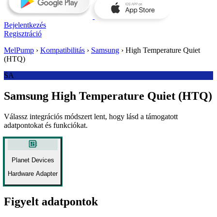
Bejelentkezés
Regisztráció
MelPump
›
Kompatibilitás
›
Samsung
›
High Temperature Quiet
(HTQ)
SA
Samsung High Temperature Quiet (HTQ)
Válassz integrációs módszert lent, hogy lásd a támogatott
adatpontokat és funkciókat.
developer_board
Planet Devices
Hardware Adapter
Figyelt adatpontok