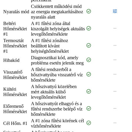
Csökkentett működési mód
check_circle
tune
Nyaralás mód
az energia megtakarításához
nyaralás alatt
Beltéri
A #1 fűtési zóna által
check_circle
remove
Hőmérséklet
kiszolgált helyiségek aktuális
#1
levegőhőmérséklete
Termosztát
A #1 fűtési zónához
check_circle
remove
Hőmérséklet
beállított kívánt
#1
helyiséghőmérséklet
Diagnosztikai kód, amely
check_circle
remove
Hibakód
probléma esetén jelenik meg
A fűtési rendszerből a
Visszatérő
check_circle
remove
hőszivattyúba visszatérő víz
Hőmérséklet
hőmérséklete
A hőszivattyú közelében
Kültéri
check_circle
remove
mért aktuális külső
Hőmérséklet
levegőhőmérséklet
A hőszivattyút elhagyó és a
Előremenő
check_circle
remove
fűtési rendszerbe belépő víz
Hőmérséklet
hőmérséklete
A #1 zóna fűtési körének cél
check_circle
remove
Cél Hőm. #1
vízhőmérséklete