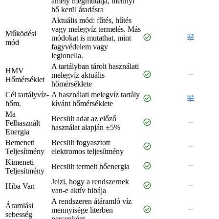
amely megmutatja, mennyi
hő kerül átadásra
Aktuális mód: fűtés, hűtés
vagy melegvíz termelés. Más
Működési
check_circle
tune
módokat is mutathat, mint
mód
fagyvédelem vagy
legionella.
A tartályban tárolt használati
HMV
check_circle
remove
melegvíz aktuális
Hőmérséklet
hőmérséklete
Cél tartályvíz-
A használati melegvíz tartály
check_circle
tune
hőm.
kívánt hőmérséklete
Ma
Becsült adat az előző
check_circle
remove
Felhasznált
használat alapján ±5%
Energia
Bemeneti
Becsült fogyasztott
check_circle
remove
Teljesítmény
elektromos teljesítmény
Kimeneti
check_circle
remove
Becsült termelt hőenergia
Teljesítmény
Jelzi, hogy a rendszernek
check_circle
remove
Hiba Van
van-e aktív hibája
A rendszeren átáramló víz
Áramlási
check_circle
remove
mennyisége literben
sebesség
percenként