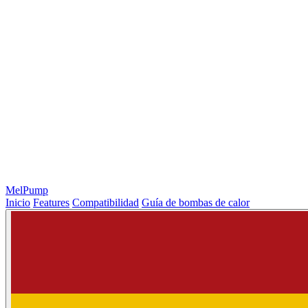
MelPump
Inicio
Features
Compatibilidad
Guía de bombas de calor