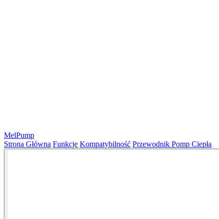
MelPump
Strona Główna
Funkcje
Kompatybilność
Przewodnik Pomp Ciepła