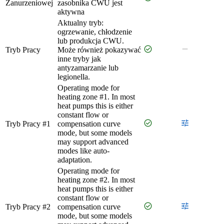
Zanurzeniowej
zasobnika CWU jest
aktywna
Aktualny tryb:
ogrzewanie, chłodzenie
lub produkcja CWU.
check_circle
remove
Tryb Pracy
Może również pokazywać
inne tryby jak
antyzamarzanie lub
legionella.
Operating mode for
heating zone #1. In most
heat pumps this is either
constant flow or
check_circle
tune
Tryb Pracy #1
compensation curve
mode, but some models
may support advanced
modes like auto-
adaptation.
Operating mode for
heating zone #2. In most
heat pumps this is either
constant flow or
check_circle
tune
Tryb Pracy #2
compensation curve
mode, but some models