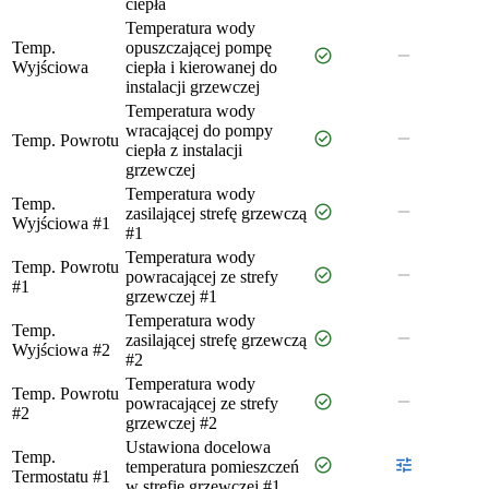
ciepła
Temperatura wody
Temp.
opuszczającej pompę
check_circle
remove
Wyjściowa
ciepła i kierowanej do
instalacji grzewczej
Temperatura wody
wracającej do pompy
check_circle
remove
Temp. Powrotu
ciepła z instalacji
grzewczej
Temperatura wody
Temp.
check_circle
remove
zasilającej strefę grzewczą
Wyjściowa #1
#1
Temperatura wody
Temp. Powrotu
check_circle
remove
powracającej ze strefy
#1
grzewczej #1
Temperatura wody
Temp.
check_circle
remove
zasilającej strefę grzewczą
Wyjściowa #2
#2
Temperatura wody
Temp. Powrotu
check_circle
remove
powracającej ze strefy
#2
grzewczej #2
Ustawiona docelowa
Temp.
check_circle
tune
temperatura pomieszczeń
Termostatu #1
w strefie grzewczej #1