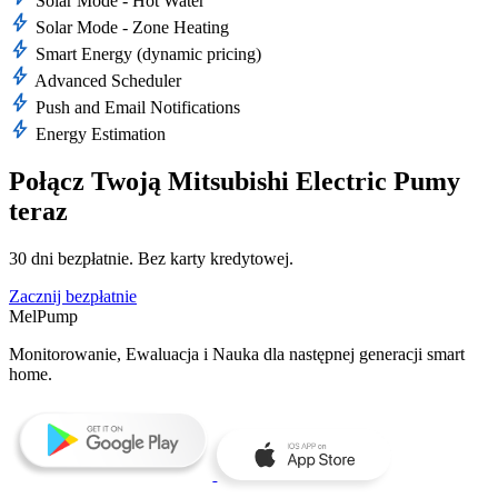
Solar Mode - Hot Water
bolt
Solar Mode - Zone Heating
bolt
Smart Energy (dynamic pricing)
bolt
Advanced Scheduler
bolt
Push and Email Notifications
bolt
Energy Estimation
Połącz Twoją Mitsubishi Electric Pumy
teraz
30 dni bezpłatnie. Bez karty kredytowej.
Zacznij bezpłatnie
MelPump
Monitorowanie, Ewaluacja i Nauka dla następnej generacji smart
home.