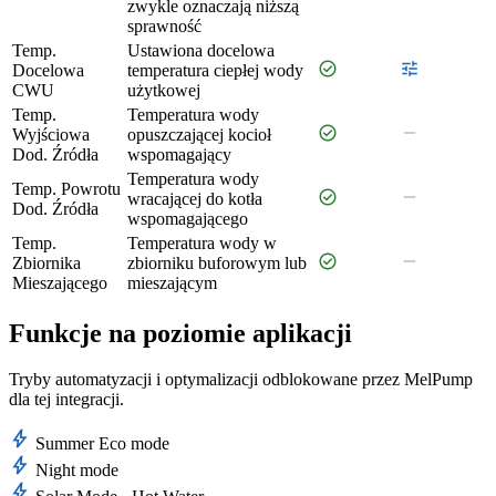
zwykle oznaczają niższą
sprawność
Temp.
Ustawiona docelowa
check_circle
tune
Docelowa
temperatura ciepłej wody
CWU
użytkowej
Temp.
Temperatura wody
check_circle
remove
Wyjściowa
opuszczającej kocioł
Dod. Źródła
wspomagający
Temperatura wody
Temp. Powrotu
check_circle
remove
wracającej do kotła
Dod. Źródła
wspomagającego
Temp.
Temperatura wody w
check_circle
remove
Zbiornika
zbiorniku buforowym lub
Mieszającego
mieszającym
Funkcje na poziomie aplikacji
Tryby automatyzacji i optymalizacji odblokowane przez MelPump
dla tej integracji.
bolt
Summer Eco mode
bolt
Night mode
bolt