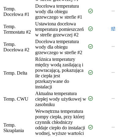
Docelowa temperatura
Temp.
check_circle
remove
wody dla obiegu
Docelowa #1
grzewczego w strefie #1
Ustawiona docelowa
Temp.
check_circle
tune
temperatura pomieszczeń
Termostatu #2
w strefie grzewczej #2
Docelowa temperatura
Temp.
check_circle
remove
wody dla obiegu
Docelowa #2
grzewczego w strefie #2
Różnica temperatury
między wodą zasilającą i
powracającą, pokazująca
check_circle
remove
Temp. Delta
ile ciepła jest
przekazywane do
instalacji
Aktualna temperatura
check_circle
remove
Temp. CWU
ciepłej wody użytkowej w
zasobniku
Wewnętrzna temperatura
pompy ciepła, przy której
czynnik chłodniczy
Temp.
check_circle
remove
oddaje ciepło do instalacji
Skraplania
wodnej, wyższe wartości