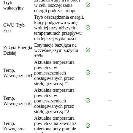
Tryb
check_circle
remove
w celu oszczędzania
wakacyjny
energii podczas urlopu
Tryb oszczędzania energii,
który podgrzewa wodę
CWU Tryb
check_circle
remove
wolniej przy niższych
Eco
temperaturach przepływu
dla lepszej wydajności
Estymacja bazująca na
Zużyta Energia
check_circle
remove
wcześniejszym zużyciu
Dzisiaj
±5%
Aktualna temperatura
powietrza w
Temp.
check_circle
remove
pomieszczeniach
Wewnętrzna #1
obsługiwanych przez
strefę grzewczą #1
Aktualna temperatura
powietrza w
Temp.
check_circle
remove
pomieszczeniach
Wewnętrzna #2
obsługiwanych przez
strefę grzewczą #2
Aktualna temperatura
Temp.
powietrza na zewnątrz
check_circle
remove
Zewnętrzna
mierzona przy pompie