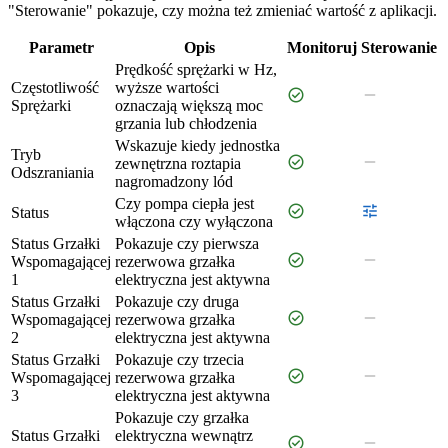
"Sterowanie" pokazuje, czy można też zmieniać wartość z aplikacji.
Parametr
Opis
Monitoruj
Sterowanie
Prędkość sprężarki w Hz,
Częstotliwość
wyższe wartości
check_circle
remove
Sprężarki
oznaczają większą moc
grzania lub chłodzenia
Wskazuje kiedy jednostka
Tryb
check_circle
remove
zewnętrzna roztapia
Odszraniania
nagromadzony lód
Czy pompa ciepła jest
check_circle
tune
Status
włączona czy wyłączona
Status Grzałki
Pokazuje czy pierwsza
check_circle
remove
Wspomagającej
rezerwowa grzałka
1
elektryczna jest aktywna
Status Grzałki
Pokazuje czy druga
check_circle
remove
Wspomagającej
rezerwowa grzałka
2
elektryczna jest aktywna
Status Grzałki
Pokazuje czy trzecia
check_circle
remove
Wspomagającej
rezerwowa grzałka
3
elektryczna jest aktywna
Pokazuje czy grzałka
Status Grzałki
elektryczna wewnątrz
check_circle
remove