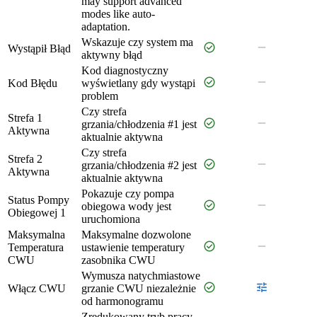
may support advanced
modes like auto-
adaptation.
Wskazuje czy system ma
check_circle
remove
Wystąpił Błąd
aktywny błąd
Kod diagnostyczny
check_circle
remove
Kod Błędu
wyświetlany gdy wystąpi
problem
Czy strefa
Strefa 1
check_circle
remove
grzania/chłodzenia #1 jest
Aktywna
aktualnie aktywna
Czy strefa
Strefa 2
check_circle
remove
grzania/chłodzenia #2 jest
Aktywna
aktualnie aktywna
Pokazuje czy pompa
Status Pompy
check_circle
remove
obiegowa wody jest
Obiegowej 1
uruchomiona
Maksymalna
Maksymalne dozwolone
check_circle
remove
Temperatura
ustawienie temperatury
CWU
zasobnika CWU
Wymusza natychmiastowe
check_circle
tune
Włącz CWU
grzanie CWU niezależnie
od harmonogramu
Zredukowany tryb pracy