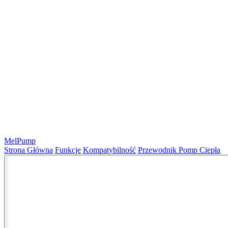
MelPump
Strona Główna
Funkcje
Kompatybilność
Przewodnik Pomp Ciepła