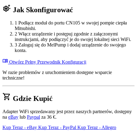
settings_suggest
Jak Skonfigurować
1
Podłącz moduł do portu CN105 w swojej pompie ciepła
Mitsubishi.
2
Włącz urządzenie i postępuj zgodnie z załączonymi
instrukcjami, aby podłączyć je do swojej lokalnej sieci WiFi.
3
Zaloguj się do MelPump i dodaj urządzenie do swojego
konta.
menu_book
Otwórz Pełny Przewodnik Konfiguracji
W razie problemów z uruchomieniem dostępne wsparcie
techniczne!
shopping_cart
Gdzie Kupić
Adapter WiFi sprzedawany jest przez naszych partnerów, dostępny
na
eBay
lub
Paypal
za 36 €.
Kup Teraz - eBay
Kup Teraz - PayPal
Kup Teraz - Allegro