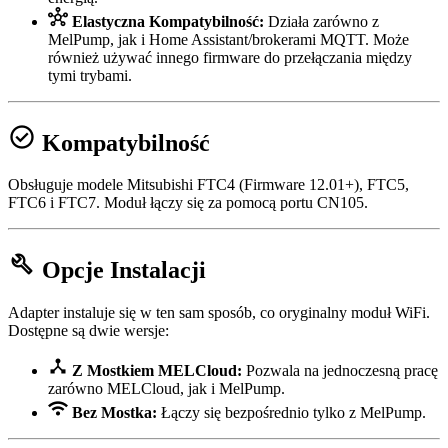
hub
Elastyczna Kompatybilność:
Działa zarówno z
MelPump, jak i Home Assistant/brokerami MQTT. Może
również używać innego firmware do przełączania między
tymi trybami.
check_circle
Kompatybilność
Obsługuje modele Mitsubishi FTC4 (Firmware 12.01+), FTC5,
FTC6 i FTC7. Moduł łączy się za pomocą portu CN105.
build
Opcje Instalacji
Adapter instaluje się w ten sam sposób, co oryginalny moduł WiFi.
Dostępne są dwie wersje:
device_hub
Z Mostkiem MELCloud:
Pozwala na jednoczesną pracę
zarówno MELCloud, jak i MelPump.
wifi
Bez Mostka:
Łączy się bezpośrednio tylko z MelPump.