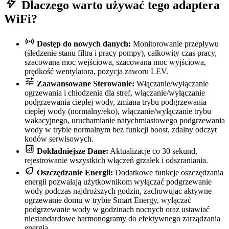
bolt
Dlaczego warto używać tego adaptera
WiFi?
sensors
Dostęp do nowych danych:
Monitorowanie przepływu
(śledzenie stanu filtra i pracy pompy), całkowity czas pracy,
szacowana moc wejściowa, szacowana moc wyjściowa,
prędkość wentylatora, pozycja zaworu LEV.
tune
Zaawansowane Sterowanie:
Włączanie/wyłączanie
ogrzewania i chłodzenia dla stref, włączanie/wyłączanie
podgrzewania ciepłej wody, zmiana trybu podgrzewania
ciepłej wody (normalny/eko), włączanie/wyłączanie trybu
wakacyjnego, uruchamianie natychmiastowego podgrzewania
wody w trybie normalnym bez funkcji boost, zdalny odczyt
kodów serwisowych.
analytics
Dokładniejsze Dane:
Aktualizacje co 30 sekund,
rejestrowanie wszystkich włączeń grzałek i odszraniania.
eco
Oszczędzanie Energii:
Dodatkowe funkcje oszczędzania
energii pozwalają użytkownikom wyłączać podgrzewanie
wody podczas najdroższych godzin, zachowując aktywne
ogrzewanie domu w trybie Smart Energy, wyłączać
podgrzewanie wody w godzinach nocnych oraz ustawiać
niestandardowe harmonogramy do efektywnego zarządzania
energią.