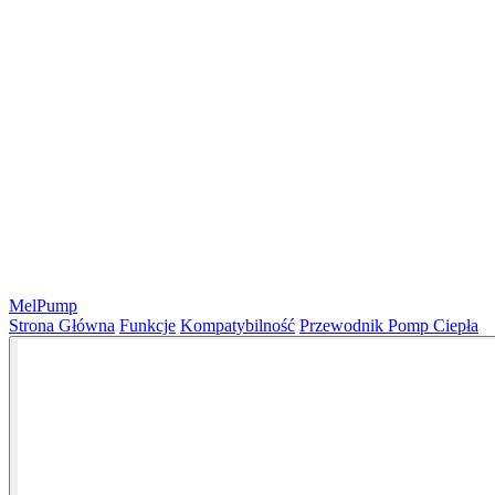
MelPump
Strona Główna
Funkcje
Kompatybilność
Przewodnik Pomp Ciepła