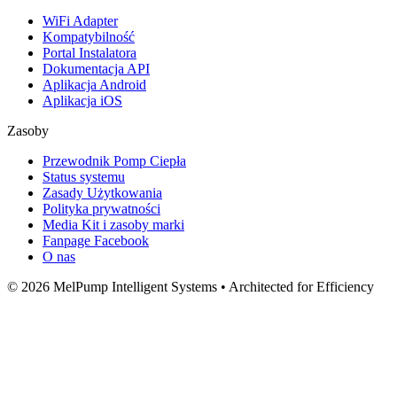
WiFi Adapter
Kompatybilność
Portal Instalatora
Dokumentacja API
Aplikacja Android
Aplikacja iOS
Zasoby
Przewodnik Pomp Ciepła
Status systemu
Zasady Użytkowania
Polityka prywatności
Media Kit i zasoby marki
Fanpage Facebook
O nas
© 2026 MelPump Intelligent Systems • Architected for Efficiency