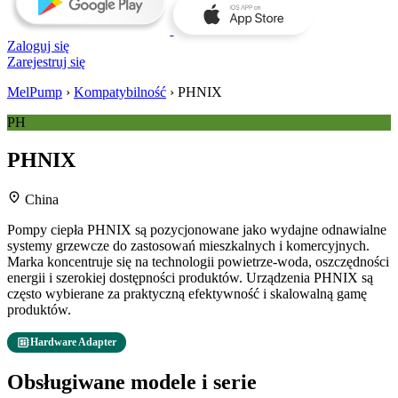
Zaloguj się
Zarejestruj się
MelPump
›
Kompatybilność
›
PHNIX
PH
PHNIX
location_on
China
Pompy ciepła PHNIX są pozycjonowane jako wydajne odnawialne
systemy grzewcze do zastosowań mieszkalnych i komercyjnych.
Marka koncentruje się na technologii powietrze-woda, oszczędności
energii i szerokiej dostępności produktów. Urządzenia PHNIX są
często wybierane za praktyczną efektywność i skalowalną gamę
produktów.
developer_board
Hardware Adapter
Obsługiwane modele i serie