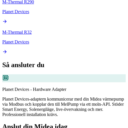
M-Thermal R290
Planet Devices
arrow_forward
M-Thermal R32
Planet Devices
arrow_forward
Så ansluter du
developer_board
Planet Devices - Hardware Adapter
Planet Devices-adaptern kommunicerar med din Midea värmepump
via Modbus och kopplar den till MelPump via ett moln-API. Stöder
Smart Energy, Solenergiläge, live-övervakning och mer.
Professionell installation krävs.
Anslut din Midea idag