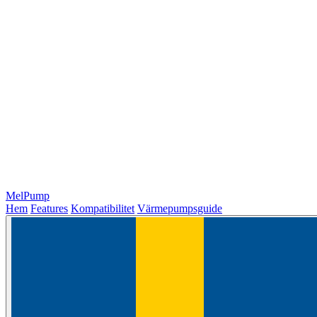
MelPump
Hem
Features
Kompatibilitet
Värmepumpsguide