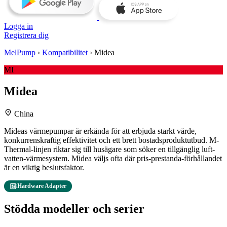
Logga in
Registrera dig
MelPump
›
Kompatibilitet
›
Midea
MI
Midea
location_on
China
Mideas värmepumpar är erkända för att erbjuda starkt värde,
konkurrenskraftig effektivitet och ett brett bostadsproduktutbud. M-
Thermal-linjen riktar sig till husägare som söker en tillgänglig luft-
vatten-värmesystem. Midea väljs ofta där pris-prestanda-förhållandet
är en viktig beslutsfaktor.
developer_board
Hardware Adapter
Stödda modeller och serier