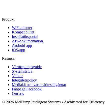
Produkt
WiFi-adapter
Kompatibilitet
Installatörsportal
API-dokumentation
Android-app
iOS-app
Resurser
Värmepumpsguide
Systemstatus
Villkor
Integritetspolicy
Mediakit och varumärkestillgångar
Fanpage Facebook
Om oss
© 2026 MelPump Intelligent Systems • Architected for Efficiency