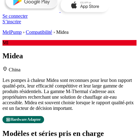
Se connecter
S’inscrire
MelPump
›
Compatibilité
›
Midea
MI
Midea
location_on
China
Les pompes à chaleur Midea sont reconnues pour leur bon rapport
qualité-prix, leur efficacité compétitive et leur large gamme de
produits résidentiels. La gamme M-Thermal s'adresse aux
propriétaires recherchant une solution de chauffage air-eau
accessible. Midea est souvent choisie lorsque le rapport qualité-prix
est un facteur de décision important.
developer_board
Hardware Adapter
Modèles et séries pris en charge