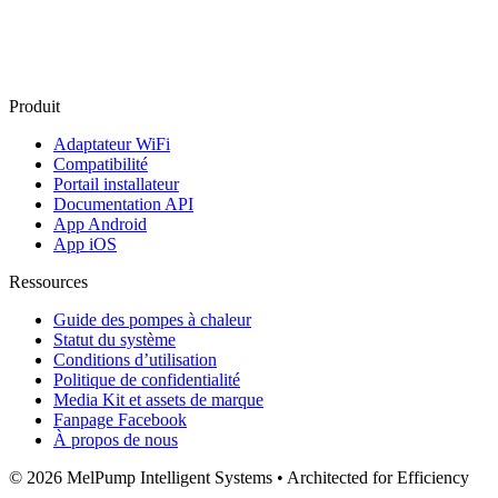
Produit
Adaptateur WiFi
Compatibilité
Portail installateur
Documentation API
App Android
App iOS
Ressources
Guide des pompes à chaleur
Statut du système
Conditions d’utilisation
Politique de confidentialité
Media Kit et assets de marque
Fanpage Facebook
À propos de nous
© 2026 MelPump Intelligent Systems • Architected for Efficiency