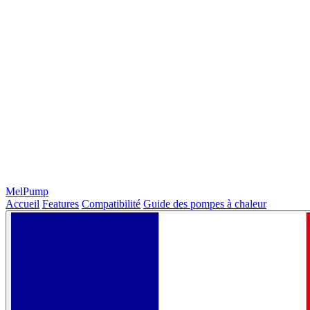
MelPump
Accueil
Features
Compatibilité
Guide des pompes à chaleur