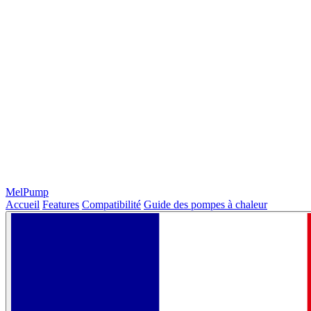
MelPump
Accueil
Features
Compatibilité
Guide des pompes à chaleur