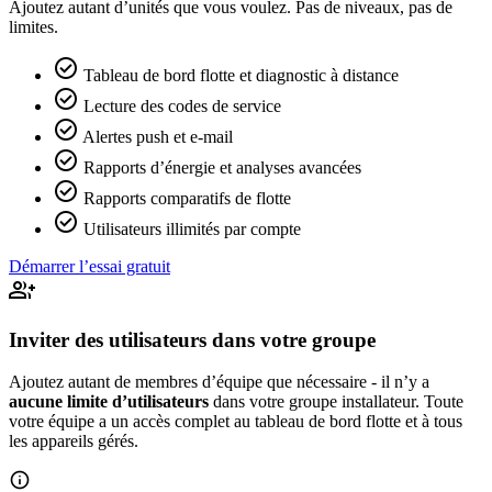
Ajoutez autant d’unités que vous voulez. Pas de niveaux, pas de
limites.
check_circle
Tableau de bord flotte et diagnostic à distance
check_circle
Lecture des codes de service
check_circle
Alertes push et e-mail
check_circle
Rapports d’énergie et analyses avancées
check_circle
Rapports comparatifs de flotte
check_circle
Utilisateurs illimités par compte
Démarrer l’essai gratuit
group_add
Inviter des utilisateurs dans votre groupe
Ajoutez autant de membres d’équipe que nécessaire - il n’y a
aucune limite d’utilisateurs
dans votre groupe installateur. Toute
votre équipe a un accès complet au tableau de bord flotte et à tous
les appareils gérés.
info