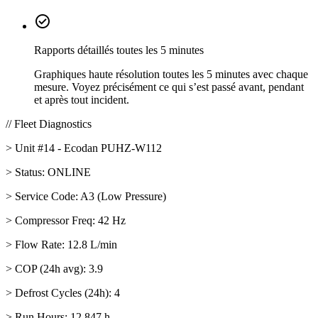
check_circle
Rapports détaillés toutes les 5 minutes
Graphiques haute résolution toutes les 5 minutes avec chaque
mesure. Voyez précisément ce qui s’est passé avant, pendant
et après tout incident.
// Fleet Diagnostics
> Unit #14 - Ecodan PUHZ-W112
> Status:
ONLINE
> Service Code:
A3 (Low Pressure)
> Compressor Freq: 42 Hz
> Flow Rate: 12.8 L/min
> COP (24h avg): 3.9
> Defrost Cycles (24h): 4
> Run Hours: 12,847 h