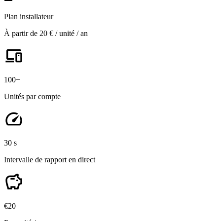
Plan installateur
À partir de 20 € / unité / an
devices
100+
Unités par compte
speed
30 s
Intervalle de rapport en direct
savings
€20