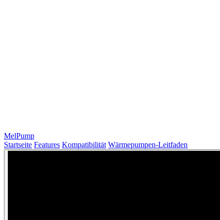
MelPump
Startseite
Features
Kompatibilität
Wärmepumpen-Leitfaden