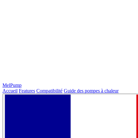
MelPump
Accueil
Features
Compatibilité
Guide des pompes à chaleur