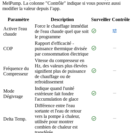
MelPump. La colonne "Contrôle" indique si vous pouvez aussi
modifier la valeur depuis l’app.
Paramètre
Description
Surveiller
Contrôle
Force le chauffage immédiat
Activer l'eau
check_circle
tune
de l'eau chaude quel que soit
chaude
le programme
Rapport d'efficacité -
check_circle
remove
COP
puissance thermique divisée
par consommation électrique
Vitesse du compresseur en
Hz, des valeurs plus élevées
Fréquence du
check_circle
remove
signifient plus de puissance
Compresseur
de chauffage ou de
refroidissement
Indique quand l'unité
Mode
check_circle
remove
extérieure fait fondre
Dégivrage
l'accumulation de glace
Différence entre l'eau
sortante et l'eau de retour
vers la pompe à chaleur,
check_circle
remove
Delta Temp.
utilisée pour montrer
combien de chaleur est
transférée