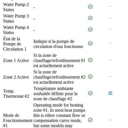
Water Pump 2
check_circle
remove
-
Status
Water Pump 3
check_circle
remove
-
Status
Water Pump 4
check_circle
remove
-
Status
État de la
Indique si la pompe de
check_circle
remove
Pompe de
circulation d'eau fonctionne
Circulation 1
Si la zone de
check_circle
remove
Zone 1 Active
chauffage/refroidissement #1
est actuellement active
Si la zone de
check_circle
remove
Zone 2 Active
chauffage/refroidissement #2
est actuellement active
Température ambiante
Temp.
check_circle
tune
souhaitée définie pour la
Thermostat #2
zone de chauffage #2
Operating mode for heating
zone #1. In most heat pumps
Mode de
this is either constant flow or
check_circle
remove
Fonctionnement
compensation curve mode,
#1
but some models may