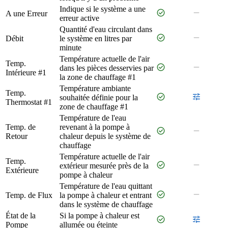
Indique si le système a une
check_circle
remove
A une Erreur
erreur active
Quantité d'eau circulant dans
check_circle
remove
Débit
le système en litres par
minute
Température actuelle de l'air
Temp.
check_circle
remove
dans les pièces desservies par
Intérieure #1
la zone de chauffage #1
Température ambiante
Temp.
check_circle
tune
souhaitée définie pour la
Thermostat #1
zone de chauffage #1
Température de l'eau
Temp. de
revenant à la pompe à
check_circle
remove
Retour
chaleur depuis le système de
chauffage
Température actuelle de l'air
Temp.
check_circle
remove
extérieur mesurée près de la
Extérieure
pompe à chaleur
Température de l'eau quittant
check_circle
remove
Temp. de Flux
la pompe à chaleur et entrant
dans le système de chauffage
État de la
Si la pompe à chaleur est
check_circle
tune
Pompe
allumée ou éteinte