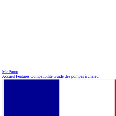
MelPump
Accueil
Features
Compatibilité
Guide des pompes à chaleur