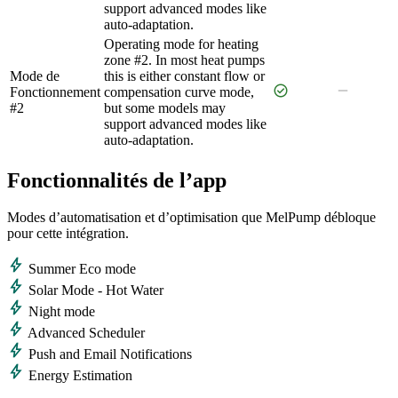
support advanced modes like
auto-adaptation.
Operating mode for heating
zone #2. In most heat pumps
Mode de
this is either constant flow or
check_circle
remove
Fonctionnement
compensation curve mode,
#2
but some models may
support advanced modes like
auto-adaptation.
Fonctionnalités de l’app
Modes d’automatisation et d’optimisation que MelPump débloque
pour cette intégration.
bolt
Summer Eco mode
bolt
Solar Mode - Hot Water
bolt
Night mode
bolt
Advanced Scheduler
bolt
Push and Email Notifications
bolt
Energy Estimation