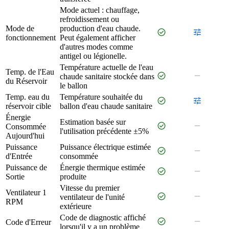
Mode actuel : chauffage,
refroidissement ou
Mode de
production d'eau chaude.
check_circle
tune
fonctionnement
Peut également afficher
d'autres modes comme
antigel ou légionelle.
Température actuelle de l'eau
Temp. de l'Eau
check_circle
remove
chaude sanitaire stockée dans
du Réservoir
le ballon
Temp. eau du
Température souhaitée du
check_circle
tune
réservoir cible
ballon d'eau chaude sanitaire
Énergie
Estimation basée sur
check_circle
remove
Consommée
l'utilisation précédente ±5%
Aujourd'hui
Puissance
Puissance électrique estimée
check_circle
remove
d'Entrée
consommée
Puissance de
Énergie thermique estimée
check_circle
remove
Sortie
produite
Vitesse du premier
Ventilateur 1
check_circle
remove
ventilateur de l'unité
RPM
extérieure
Code de diagnostic affiché
check_circle
remove
Code d'Erreur
lorsqu'il y a un problème