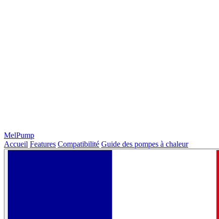
MelPump
Accueil
Features
Compatibilité
Guide des pompes à chaleur