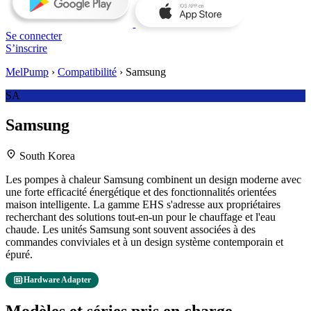
Se connecter
S’inscrire
MelPump
›
Compatibilité
›
Samsung
SA
Samsung
location_on
South Korea
Les pompes à chaleur Samsung combinent un design moderne avec
une forte efficacité énergétique et des fonctionnalités orientées
maison intelligente. La gamme EHS s'adresse aux propriétaires
recherchant des solutions tout-en-un pour le chauffage et l'eau
chaude. Les unités Samsung sont souvent associées à des
commandes conviviales et à un design système contemporain et
épuré.
developer_board
Hardware Adapter
Modèles et séries pris en charge