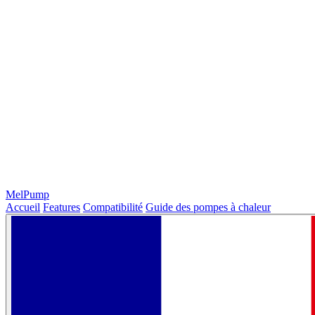
MelPump
Accueil
Features
Compatibilité
Guide des pompes à chaleur