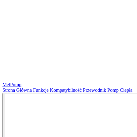
MelPump
Strona Główna
Funkcje
Kompatybilność
Przewodnik Pomp Ciepła