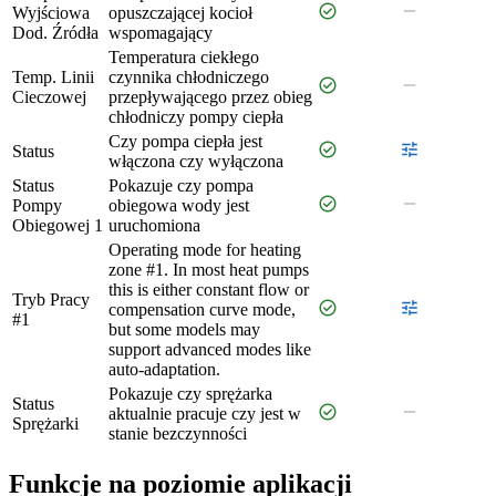
check_circle
remove
Wyjściowa
opuszczającej kocioł
Dod. Źródła
wspomagający
Temperatura ciekłego
Temp. Linii
czynnika chłodniczego
check_circle
remove
Cieczowej
przepływającego przez obieg
chłodniczy pompy ciepła
Czy pompa ciepła jest
check_circle
tune
Status
włączona czy wyłączona
Status
Pokazuje czy pompa
check_circle
remove
Pompy
obiegowa wody jest
Obiegowej 1
uruchomiona
Operating mode for heating
zone #1. In most heat pumps
this is either constant flow or
Tryb Pracy
check_circle
tune
compensation curve mode,
#1
but some models may
support advanced modes like
auto-adaptation.
Pokazuje czy sprężarka
Status
check_circle
remove
aktualnie pracuje czy jest w
Sprężarki
stanie bezczynności
Funkcje na poziomie aplikacji