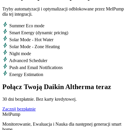
Tryby automatyzacji i optymalizacji odblokowane przez MelPump
dla tej integracji.
bolt
Summer Eco mode
bolt
Smart Energy (dynamic pricing)
bolt
Solar Mode - Hot Water
bolt
Solar Mode - Zone Heating
bolt
Night mode
bolt
Advanced Scheduler
bolt
Push and Email Notifications
bolt
Energy Estimation
Połącz Twoją Daikin Altherma teraz
30 dni bezpłatnie. Bez karty kredytowej.
Zacznij bezpłatnie
MelPump
Monitorowanie, Ewaluacja i Nauka dla następnej generacji smart
home.