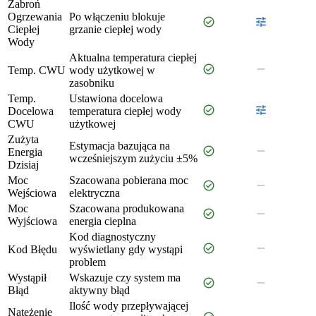
Zabroń
Ogrzewania
Po włączeniu blokuje
check_circle
tune
Ciepłej
grzanie ciepłej wody
Wody
Aktualna temperatura ciepłej
check_circle
remove
Temp. CWU
wody użytkowej w
zasobniku
Temp.
Ustawiona docelowa
check_circle
tune
Docelowa
temperatura ciepłej wody
CWU
użytkowej
Zużyta
Estymacja bazująca na
check_circle
remove
Energia
wcześniejszym zużyciu ±5%
Dzisiaj
Moc
Szacowana pobierana moc
check_circle
remove
Wejściowa
elektryczna
Moc
Szacowana produkowana
check_circle
remove
Wyjściowa
energia cieplna
Kod diagnostyczny
check_circle
remove
Kod Błędu
wyświetlany gdy wystąpi
problem
Wystąpił
Wskazuje czy system ma
check_circle
remove
Błąd
aktywny błąd
Ilość wody przepływającej
Natężenie