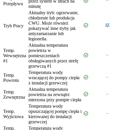
check_circle
remove
przez system w litrach na
Przepływu
minutę
Aktualny tryb: ogrzewanie,
chłodzenie lub produkcja
CWU. Może również
check_circle
tune
Tryb Pracy
pokazywać inne tryby jak
antyzamarzanie lub
legionella.
Aktualna temperatura
Temp.
powietrza w
check_circle
remove
Wewnętrzna
pomieszczeniach
#1
obsługiwanych przez strefę
grzewczą #1
Temperatura wody
Temp.
check_circle
remove
wracającej do pompy ciepła
Powrotu
z instalacji grzewczej
Aktualna temperatura
Temp.
check_circle
remove
powietrza na zewnątrz
Zewnętrzna
mierzona przy pompie ciepła
Temperatura wody
Temp.
opuszczającej pompę ciepła i
check_circle
remove
Wyjściowa
kierowanej do instalacji
grzewczej
Temp.
Temperatura wody