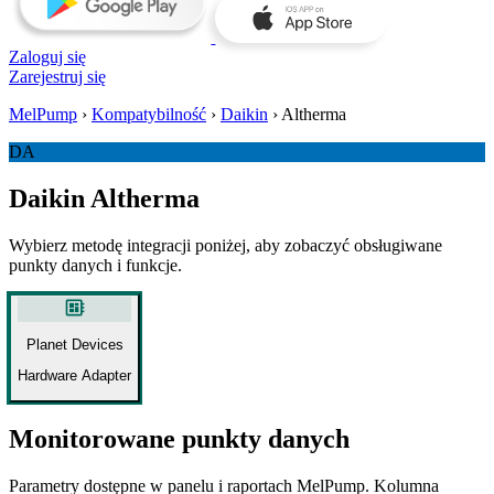
Zaloguj się
Zarejestruj się
MelPump
›
Kompatybilność
›
Daikin
›
Altherma
DA
Daikin Altherma
Wybierz metodę integracji poniżej, aby zobaczyć obsługiwane
punkty danych i funkcje.
developer_board
Planet Devices
Hardware Adapter
Monitorowane punkty danych
Parametry dostępne w panelu i raportach MelPump. Kolumna