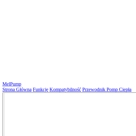
MelPump
Strona Główna
Funkcje
Kompatybilność
Przewodnik Pomp Ciepła