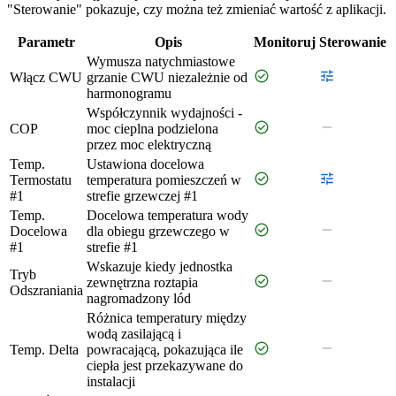
"Sterowanie" pokazuje, czy można też zmieniać wartość z aplikacji.
Parametr
Opis
Monitoruj
Sterowanie
Wymusza natychmiastowe
check_circle
tune
Włącz CWU
grzanie CWU niezależnie od
harmonogramu
Współczynnik wydajności -
check_circle
remove
COP
moc cieplna podzielona
przez moc elektryczną
Temp.
Ustawiona docelowa
check_circle
tune
Termostatu
temperatura pomieszczeń w
#1
strefie grzewczej #1
Temp.
Docelowa temperatura wody
check_circle
remove
Docelowa
dla obiegu grzewczego w
#1
strefie #1
Wskazuje kiedy jednostka
Tryb
check_circle
remove
zewnętrzna roztapia
Odszraniania
nagromadzony lód
Różnica temperatury między
wodą zasilającą i
check_circle
remove
Temp. Delta
powracającą, pokazująca ile
ciepła jest przekazywane do
instalacji