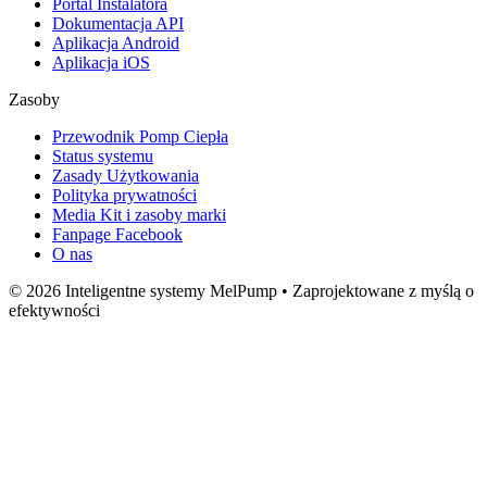
Portal Instalatora
Dokumentacja API
Aplikacja Android
Aplikacja iOS
Zasoby
Przewodnik Pomp Ciepła
Status systemu
Zasady Użytkowania
Polityka prywatności
Media Kit i zasoby marki
Fanpage Facebook
O nas
© 2026 Inteligentne systemy MelPump • Zaprojektowane z myślą o
efektywności