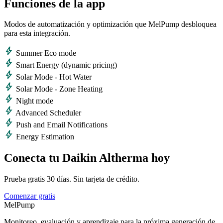
Funciones de la app
Modos de automatización y optimización que MelPump desbloquea
para esta integración.
bolt
Summer Eco mode
bolt
Smart Energy (dynamic pricing)
bolt
Solar Mode - Hot Water
bolt
Solar Mode - Zone Heating
bolt
Night mode
bolt
Advanced Scheduler
bolt
Push and Email Notifications
bolt
Energy Estimation
Conecta tu Daikin Altherma hoy
Prueba gratis 30 días. Sin tarjeta de crédito.
Comenzar gratis
MelPump
Monitoreo, evaluación y aprendizaje para la próxima generación de