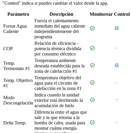
"Control" indica si puedes cambiar el valor desde la app.
Parámetro
Descripción
Monitorear
Control
Fuerza el calentamiento
Forzar Agua
inmediato del agua caliente
check_circle
tune
Caliente
independientemente del
programa
Relación de eficiencia -
check_circle
remove
COP
potencia térmica dividida
por consumo eléctrico
Temperatura ambiente
Temp.
check_circle
tune
deseada establecida para la
Termostato #1
zona de calefacción #1
Temperatura objetivo del
Temp. Objetivo
check_circle
remove
agua para el circuito de
#1
calefacción en la zona #1
Indica cuando la unidad
Modo
check_circle
remove
exterior está derritiendo la
Descongelación
acumulación de hielo
Diferencia entre el agua que
sale y la que retorna a la
check_circle
remove
Delta Temp.
bomba de calor, usada para
mostrar cuánta energía