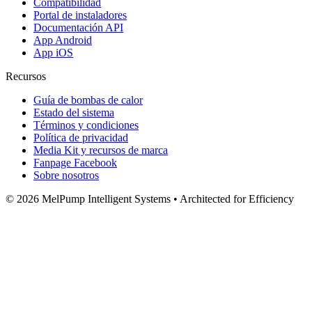
Compatibilidad
Portal de instaladores
Documentación API
App Android
App iOS
Recursos
Guía de bombas de calor
Estado del sistema
Términos y condiciones
Política de privacidad
Media Kit y recursos de marca
Fanpage Facebook
Sobre nosotros
© 2026 MelPump Intelligent Systems • Architected for Efficiency