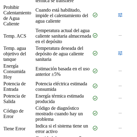
térmica se transfiere
Prohibir
Cuando está habilitado,
Calentamiento
check_circle
tune
impide el calentamiento del
de Agua
agua caliente
Caliente
Temperatura actual del agua
check_circle
remove
Temp. ACS
caliente sanitaria almacenada
en el depósito
Temp. agua
Temperatura deseada del
check_circle
tune
objetivo del
depósito de agua caliente
tanque
sanitaria
Energía
Estimación basada en el uso
check_circle
remove
Consumida
anterior ±5%
Hoy
Potencia de
Potencia eléctrica estimada
check_circle
remove
Entrada
consumida
Potencia de
Energía térmica estimada
check_circle
remove
Salida
producida
Código de diagnóstico
Código de
check_circle
remove
mostrado cuando hay un
Error
problema
Indica si el sistema tiene un
check_circle
remove
Tiene Error
error activo