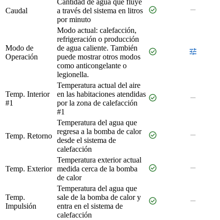
Cantidad de agua que fluye
check_circle
remove
Caudal
a través del sistema en litros
por minuto
Modo actual: calefacción,
refrigeración o producción
Modo de
de agua caliente. También
check_circle
tune
Operación
puede mostrar otros modos
como anticongelante o
legionella.
Temperatura actual del aire
Temp. Interior
en las habitaciones atendidas
check_circle
remove
#1
por la zona de calefacción
#1
Temperatura del agua que
regresa a la bomba de calor
check_circle
remove
Temp. Retorno
desde el sistema de
calefacción
Temperatura exterior actual
check_circle
remove
Temp. Exterior
medida cerca de la bomba
de calor
Temperatura del agua que
Temp.
sale de la bomba de calor y
check_circle
remove
Impulsión
entra en el sistema de
calefacción