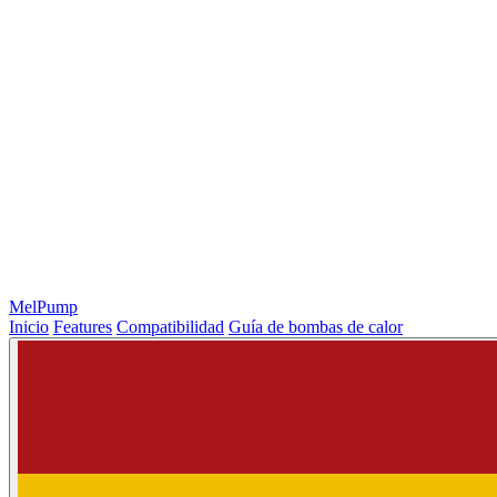
MelPump
Inicio
Features
Compatibilidad
Guía de bombas de calor