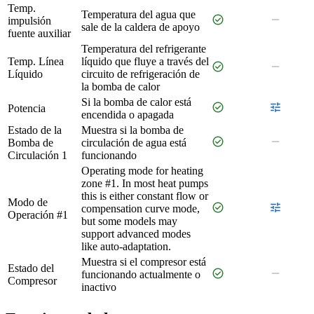
Temp.
Temperatura del agua que
check_circle
remove
impulsión
sale de la caldera de apoyo
fuente auxiliar
Temperatura del refrigerante
Temp. Línea
líquido que fluye a través del
check_circle
remove
Líquido
circuito de refrigeración de
la bomba de calor
Si la bomba de calor está
check_circle
tune
Potencia
encendida o apagada
Estado de la
Muestra si la bomba de
check_circle
remove
Bomba de
circulación de agua está
Circulación 1
funcionando
Operating mode for heating
zone #1. In most heat pumps
this is either constant flow or
Modo de
check_circle
tune
compensation curve mode,
Operación #1
but some models may
support advanced modes
like auto-adaptation.
Muestra si el compresor está
Estado del
check_circle
remove
funcionando actualmente o
Compresor
inactivo