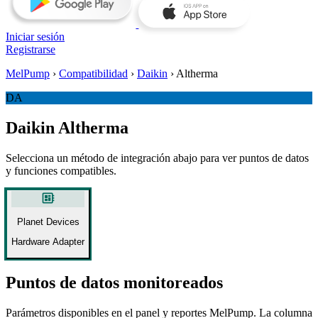
Iniciar sesión
Registrarse
MelPump
›
Compatibilidad
›
Daikin
›
Altherma
DA
Daikin Altherma
Selecciona un método de integración abajo para ver puntos de datos
y funciones compatibles.
developer_board
Planet Devices
Hardware Adapter
Puntos de datos monitoreados
Parámetros disponibles en el panel y reportes MelPump. La columna