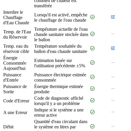
combien de chaleur est
transférée
Interdire le
Lorsqu'il est activé, empêche
check_circle
tune
Chauffage
le chauffage de l'eau chaude
d'Eau Chaude
Température actuelle de l'eau
Temp. de l'Eau
check_circle
remove
chaude sanitaire stockée dans
du Réservoir
le ballon
Temp. eau du
Température souhaitée du
check_circle
tune
réservoir cible
ballon d'eau chaude sanitaire
Énergie
Estimation basée sur
check_circle
remove
Consommée
l'utilisation précédente ±5%
Aujourd'hui
Puissance
Puissance électrique estimée
check_circle
remove
d'Entrée
consommée
Puissance de
Énergie thermique estimée
check_circle
remove
Sortie
produite
Code de diagnostic affiché
check_circle
remove
Code d'Erreur
lorsqu'il y a un problème
Indique si le système a une
check_circle
remove
A une Erreur
erreur active
Quantité d'eau circulant dans
check_circle
remove
Débit
le système en litres par