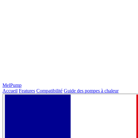
MelPump
Accueil
Features
Compatibilité
Guide des pompes à chaleur