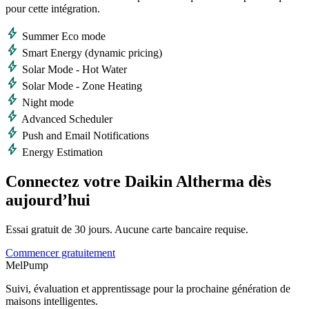
pour cette intégration.
bolt
Summer Eco mode
bolt
Smart Energy (dynamic pricing)
bolt
Solar Mode - Hot Water
bolt
Solar Mode - Zone Heating
bolt
Night mode
bolt
Advanced Scheduler
bolt
Push and Email Notifications
bolt
Energy Estimation
Connectez votre Daikin Altherma dès
aujourd’hui
Essai gratuit de 30 jours. Aucune carte bancaire requise.
Commencer gratuitement
MelPump
Suivi, évaluation et apprentissage pour la prochaine génération de
maisons intelligentes.