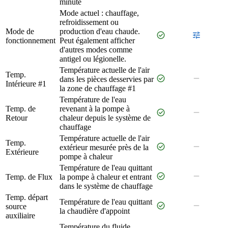
minute
Mode actuel : chauffage,
refroidissement ou
Mode de
production d'eau chaude.
check_circle
tune
fonctionnement
Peut également afficher
d'autres modes comme
antigel ou légionelle.
Température actuelle de l'air
Temp.
check_circle
remove
dans les pièces desservies par
Intérieure #1
la zone de chauffage #1
Température de l'eau
Temp. de
revenant à la pompe à
check_circle
remove
Retour
chaleur depuis le système de
chauffage
Température actuelle de l'air
Temp.
check_circle
remove
extérieur mesurée près de la
Extérieure
pompe à chaleur
Température de l'eau quittant
check_circle
remove
Temp. de Flux
la pompe à chaleur et entrant
dans le système de chauffage
Temp. départ
Température de l'eau quittant
check_circle
remove
source
la chaudière d'appoint
auxiliaire
Température du fluide