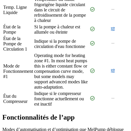
frigorigène liquide circulant
Temp. Ligne
check_circle
remove
dans le circuit de
Liquide
refroidissement de la pompe
à chaleur
État de la
Si la pompe à chaleur est
check_circle
tune
Pompe
allumée ou éteinte
État de la
Indique si la pompe de
check_circle
remove
Pompe de
circulation d'eau fonctionne
Circulation 1
Operating mode for heating
zone #1. In most heat pumps
Mode de
this is either constant flow or
check_circle
tune
Fonctionnement
compensation curve mode,
#1
but some models may
support advanced modes like
auto-adaptation.
Indique si le compresseur
État du
check_circle
remove
fonctionne actuellement ou
Compresseur
est inactif
Fonctionnalités de l’app
Modes d’automatisation et d’optimisation que MelPump débloque