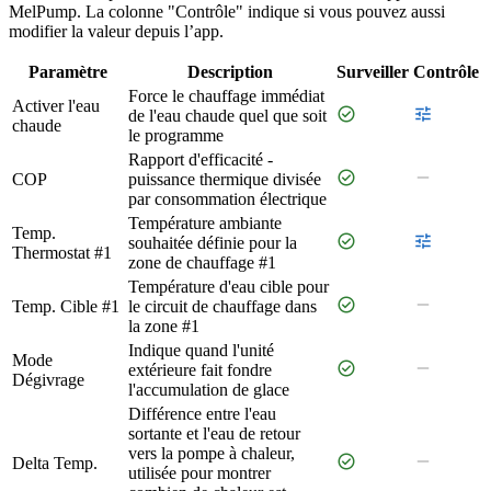
MelPump. La colonne "Contrôle" indique si vous pouvez aussi
modifier la valeur depuis l’app.
Paramètre
Description
Surveiller
Contrôle
Force le chauffage immédiat
Activer l'eau
check_circle
tune
de l'eau chaude quel que soit
chaude
le programme
Rapport d'efficacité -
check_circle
remove
COP
puissance thermique divisée
par consommation électrique
Température ambiante
Temp.
check_circle
tune
souhaitée définie pour la
Thermostat #1
zone de chauffage #1
Température d'eau cible pour
check_circle
remove
Temp. Cible #1
le circuit de chauffage dans
la zone #1
Indique quand l'unité
Mode
check_circle
remove
extérieure fait fondre
Dégivrage
l'accumulation de glace
Différence entre l'eau
sortante et l'eau de retour
vers la pompe à chaleur,
check_circle
remove
Delta Temp.
utilisée pour montrer