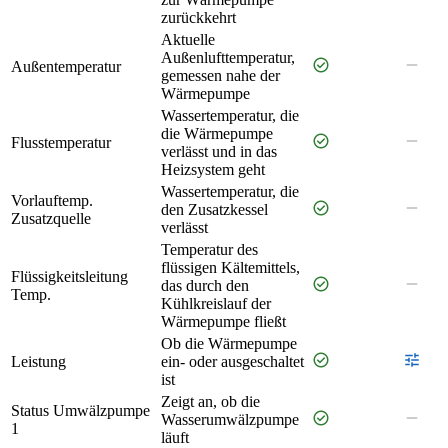
zurückkehrt
Aktuelle
Außenlufttemperatur,
check_circle
remove
Außentemperatur
gemessen nahe der
Wärmepumpe
Wassertemperatur, die
die Wärmepumpe
check_circle
remove
Flusstemperatur
verlässt und in das
Heizsystem geht
Wassertemperatur, die
Vorlauftemp.
check_circle
remove
den Zusatzkessel
Zusatzquelle
verlässt
Temperatur des
flüssigen Kältemittels,
Flüssigkeitsleitung
check_circle
remove
das durch den
Temp.
Kühlkreislauf der
Wärmepumpe fließt
Ob die Wärmepumpe
check_circle
tune
Leistung
ein- oder ausgeschaltet
ist
Zeigt an, ob die
Status Umwälzpumpe
check_circle
remove
Wasserumwälzpumpe
1
läuft