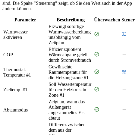
sind. Die Spalte "Steuerung" zeigt, ob Sie den Wert auch in der App
ändern können.
Parameter
Beschreibung
Überwachen
Steue
Erzwingt sofortige
Warmwasser
Warmwasserbereitung
check_circle
tune
aktivieren
unabhängig vom
Zeitplan
Effizienzquotient -
check_circle
remove
COP
Wärmeabgabe geteilt
durch Stromverbrauch
Gewünschte
Thermostat-
check_circle
tune
Raumtemperatur für
Temperatur #1
die Heizungszone #1
Soll-Wassertemperatur
check_circle
remove
Zieltemp. #1
für den Heizkreis in
Zone #1
Zeigt an, wann das
Außengerät
check_circle
remove
Abtaumodus
angesammeltes Eis
abtaut
Differenz zwischen
dem aus der