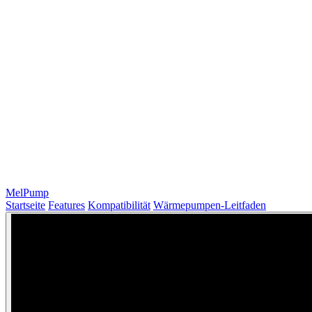
MelPump
Startseite
Features
Kompatibilität
Wärmepumpen-Leitfaden