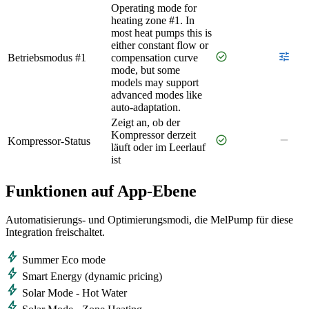
Operating mode for
heating zone #1. In
most heat pumps this is
either constant flow or
check_circle
tune
Betriebsmodus #1
compensation curve
mode, but some
models may support
advanced modes like
auto-adaptation.
Zeigt an, ob der
Kompressor derzeit
check_circle
remove
Kompressor-Status
läuft oder im Leerlauf
ist
Funktionen auf App‑Ebene
Automatisierungs- und Optimierungsmodi, die MelPump für diese
Integration freischaltet.
bolt
Summer Eco mode
bolt
Smart Energy (dynamic pricing)
bolt
Solar Mode - Hot Water
bolt