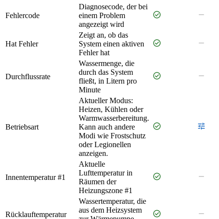
Diagnosecode, der bei
check_circle
remove
Fehlercode
einem Problem
angezeigt wird
Zeigt an, ob das
check_circle
remove
Hat Fehler
System einen aktiven
Fehler hat
Wassermenge, die
durch das System
check_circle
remove
Durchflussrate
fließt, in Litern pro
Minute
Aktueller Modus:
Heizen, Kühlen oder
Warmwasserbereitung.
check_circle
tune
Betriebsart
Kann auch andere
Modi wie Frostschutz
oder Legionellen
anzeigen.
Aktuelle
Lufttemperatur in
check_circle
remove
Innentemperatur #1
Räumen der
Heizungszone #1
Wassertemperatur, die
aus dem Heizsystem
check_circle
remove
Rücklauftemperatur
zur Wärmepumpe