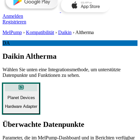
Anmelden
Registrieren
MelPump
›
Kompatibilität
›
Daikin
›
Altherma
DA
Daikin Altherma
Wählen Sie unten eine Integrationsmethode, um unterstützte
Datenpunkte und Funktionen zu sehen.
developer_board
Planet Devices
Hardware Adapter
Überwachte Datenpunkte
Parameter, die im MelPump‑Dashboard und in Berichten verfügbar