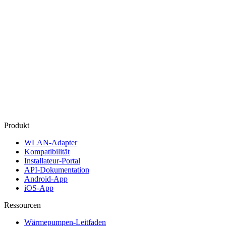
Produkt
WLAN‑Adapter
Kompatibilität
Installateur‑Portal
API‑Dokumentation
Android‑App
iOS‑App
Ressourcen
Wärmepumpen-Leitfaden