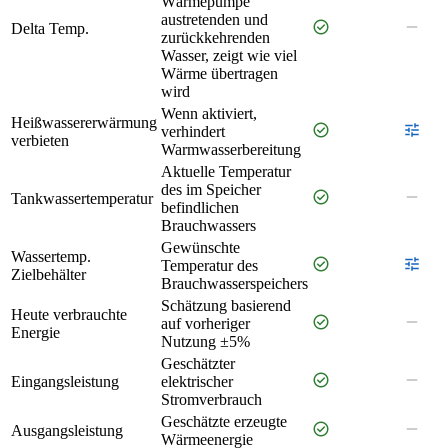
Wärmepumpe
austretenden und
check_circle
remove
Delta Temp.
zurückkehrenden
Wasser, zeigt wie viel
Wärme übertragen
wird
Wenn aktiviert,
Heißwassererwärmung
check_circle
tune
verhindert
verbieten
Warmwasserbereitung
Aktuelle Temperatur
des im Speicher
check_circle
remove
Tankwassertemperatur
befindlichen
Brauchwassers
Gewünschte
Wassertemp.
check_circle
tune
Temperatur des
Zielbehälter
Brauchwasserspeichers
Schätzung basierend
Heute verbrauchte
check_circle
remove
auf vorheriger
Energie
Nutzung ±5%
Geschätzter
check_circle
remove
Eingangsleistung
elektrischer
Stromverbrauch
Geschätzte erzeugte
check_circle
remove
Ausgangsleistung
Wärmeenergie