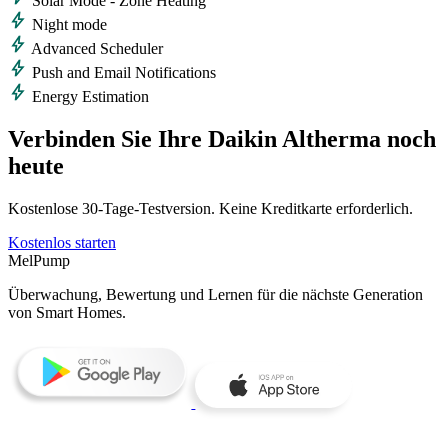
Solar Mode - Zone Heating
bolt
Night mode
bolt
Advanced Scheduler
bolt
Push and Email Notifications
bolt
Energy Estimation
Verbinden Sie Ihre Daikin Altherma noch
heute
Kostenlose 30‑Tage‑Testversion. Keine Kreditkarte erforderlich.
Kostenlos starten
MelPump
Überwachung, Bewertung und Lernen für die nächste Generation
von Smart Homes.