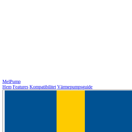
MelPump
Hem
Features
Kompatibilitet
Värmepumpsguide