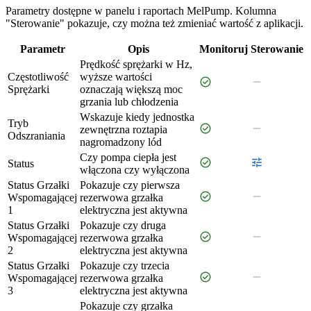
Parametry dostępne w panelu i raportach MelPump. Kolumna
"Sterowanie" pokazuje, czy można też zmieniać wartość z aplikacji.
Parametr
Opis
Monitoruj
Sterowanie
Prędkość sprężarki w Hz,
Częstotliwość
wyższe wartości
check_circle
remove
Sprężarki
oznaczają większą moc
grzania lub chłodzenia
Wskazuje kiedy jednostka
Tryb
check_circle
remove
zewnętrzna roztapia
Odszraniania
nagromadzony lód
Czy pompa ciepła jest
check_circle
tune
Status
włączona czy wyłączona
Status Grzałki
Pokazuje czy pierwsza
check_circle
remove
Wspomagającej
rezerwowa grzałka
1
elektryczna jest aktywna
Status Grzałki
Pokazuje czy druga
check_circle
remove
Wspomagającej
rezerwowa grzałka
2
elektryczna jest aktywna
Status Grzałki
Pokazuje czy trzecia
check_circle
remove
Wspomagającej
rezerwowa grzałka
3
elektryczna jest aktywna
Pokazuje czy grzałka