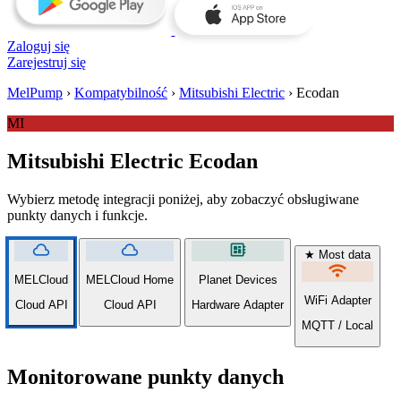
Zaloguj się
Zarejestruj się
MelPump
›
Kompatybilność
›
Mitsubishi Electric
›
Ecodan
MI
Mitsubishi Electric Ecodan
Wybierz metodę integracji poniżej, aby zobaczyć obsługiwane
punkty danych i funkcje.
cloud
cloud
developer_board
★ Most data
wifi
MELCloud
MELCloud Home
Planet Devices
WiFi Adapter
Cloud API
Cloud API
Hardware Adapter
MQTT / Local
Monitorowane punkty danych