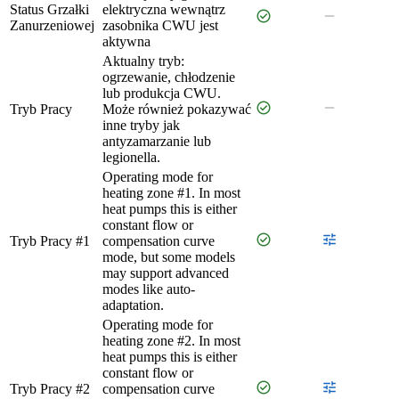
Status Grzałki
elektryczna wewnątrz
check_circle
remove
Zanurzeniowej
zasobnika CWU jest
aktywna
Aktualny tryb:
ogrzewanie, chłodzenie
lub produkcja CWU.
check_circle
remove
Tryb Pracy
Może również pokazywać
inne tryby jak
antyzamarzanie lub
legionella.
Operating mode for
heating zone #1. In most
heat pumps this is either
constant flow or
check_circle
tune
Tryb Pracy #1
compensation curve
mode, but some models
may support advanced
modes like auto-
adaptation.
Operating mode for
heating zone #2. In most
heat pumps this is either
constant flow or
check_circle
tune
Tryb Pracy #2
compensation curve