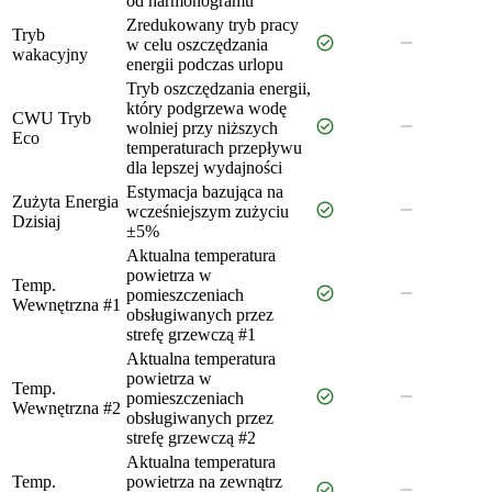
od harmonogramu
Zredukowany tryb pracy
Tryb
check_circle
remove
w celu oszczędzania
wakacyjny
energii podczas urlopu
Tryb oszczędzania energii,
który podgrzewa wodę
CWU Tryb
check_circle
remove
wolniej przy niższych
Eco
temperaturach przepływu
dla lepszej wydajności
Estymacja bazująca na
Zużyta Energia
check_circle
remove
wcześniejszym zużyciu
Dzisiaj
±5%
Aktualna temperatura
powietrza w
Temp.
check_circle
remove
pomieszczeniach
Wewnętrzna #1
obsługiwanych przez
strefę grzewczą #1
Aktualna temperatura
powietrza w
Temp.
check_circle
remove
pomieszczeniach
Wewnętrzna #2
obsługiwanych przez
strefę grzewczą #2
Aktualna temperatura
Temp.
powietrza na zewnątrz
check_circle
remove