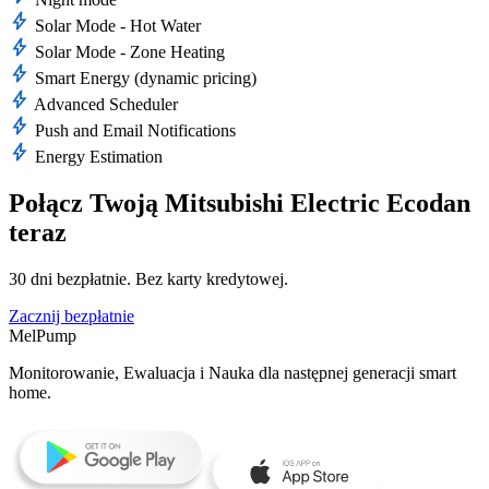
bolt
Solar Mode - Hot Water
bolt
Solar Mode - Zone Heating
bolt
Smart Energy (dynamic pricing)
bolt
Advanced Scheduler
bolt
Push and Email Notifications
bolt
Energy Estimation
Połącz Twoją Mitsubishi Electric Ecodan
teraz
30 dni bezpłatnie. Bez karty kredytowej.
Zacznij bezpłatnie
MelPump
Monitorowanie, Ewaluacja i Nauka dla następnej generacji smart
home.