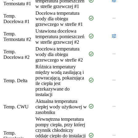
check_circle
tune
temperatura pomieszczeń
Termostatu #1
w strefie grzewczej #1
Docelowa temperatura
Temp.
check_circle
remove
wody dla obiegu
Docelowa #1
grzewczego w strefie #1
Ustawiona docelowa
Temp.
check_circle
tune
temperatura pomieszczeń
Termostatu #2
w strefie grzewczej #2
Docelowa temperatura
Temp.
check_circle
remove
wody dla obiegu
Docelowa #2
grzewczego w strefie #2
Różnica temperatury
między wodą zasilającą i
powracającą, pokazująca
check_circle
remove
Temp. Delta
ile ciepła jest
przekazywane do
instalacji
Aktualna temperatura
check_circle
remove
Temp. CWU
ciepłej wody użytkowej w
zasobniku
Wewnętrzna temperatura
pompy ciepła, przy której
czynnik chłodniczy
Temp.
check_circle
remove
oddaje ciepło do instalacji