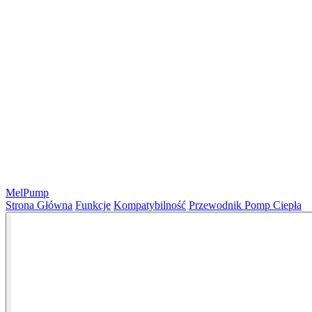
MelPump
Strona Główna
Funkcje
Kompatybilność
Przewodnik Pomp Ciepła