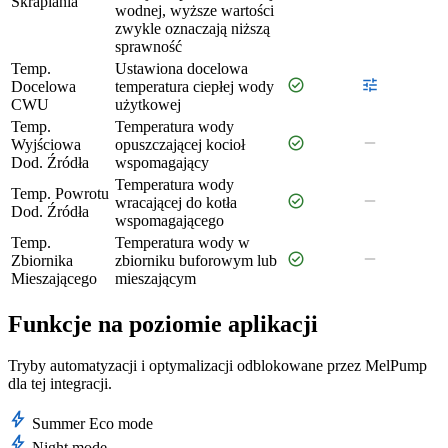
Skraplania
wodnej, wyższe wartości
zwykle oznaczają niższą
sprawność
Temp.
Ustawiona docelowa
check_circle
tune
Docelowa
temperatura ciepłej wody
CWU
użytkowej
Temp.
Temperatura wody
check_circle
remove
Wyjściowa
opuszczającej kocioł
Dod. Źródła
wspomagający
Temperatura wody
Temp. Powrotu
check_circle
remove
wracającej do kotła
Dod. Źródła
wspomagającego
Temp.
Temperatura wody w
check_circle
remove
Zbiornika
zbiorniku buforowym lub
Mieszającego
mieszającym
Funkcje na poziomie aplikacji
Tryby automatyzacji i optymalizacji odblokowane przez MelPump
dla tej integracji.
bolt
Summer Eco mode
bolt
Night mode