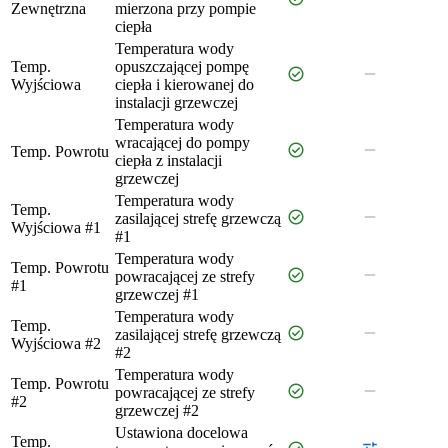
Zewnętrzna
mierzona przy pompie
ciepła
Temperatura wody
Temp.
opuszczającej pompę
check_circle
remove
Wyjściowa
ciepła i kierowanej do
instalacji grzewczej
Temperatura wody
wracającej do pompy
check_circle
remove
Temp. Powrotu
ciepła z instalacji
grzewczej
Temperatura wody
Temp.
check_circle
remove
zasilającej strefę grzewczą
Wyjściowa #1
#1
Temperatura wody
Temp. Powrotu
check_circle
remove
powracającej ze strefy
#1
grzewczej #1
Temperatura wody
Temp.
check_circle
remove
zasilającej strefę grzewczą
Wyjściowa #2
#2
Temperatura wody
Temp. Powrotu
check_circle
remove
powracającej ze strefy
#2
grzewczej #2
Ustawiona docelowa
Temp.