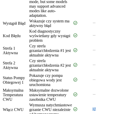
mode, but some models
may support advanced
modes like auto-
adaptation.
Wskazuje czy system ma
check_circle
remove
Wystąpił Błąd
aktywny błąd
Kod diagnostyczny
check_circle
remove
Kod Błędu
wyświetlany gdy wystąpi
problem
Czy strefa
Strefa 1
check_circle
remove
grzania/chłodzenia #1 jest
Aktywna
aktualnie aktywna
Czy strefa
Strefa 2
check_circle
remove
grzania/chłodzenia #2 jest
Aktywna
aktualnie aktywna
Pokazuje czy pompa
Status Pompy
check_circle
remove
obiegowa wody jest
Obiegowej 1
uruchomiona
Maksymalna
Maksymalne dozwolone
check_circle
remove
Temperatura
ustawienie temperatury
CWU
zasobnika CWU
Wymusza natychmiastowe
check_circle
tune
Włącz CWU
grzanie CWU niezależnie