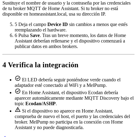
Sustituye el nombre de usuario y la contraseña por las credenciales
de tu broker MQTT de Home Assistant. Si tu broker no está
disponible en homeassistant.local, usa su dirección IP.
5
Deja el campo
Device ID
sin cambios a menos que estés
reemplazando el hardware.
6
Pulsa
Save
. Tras un breve momento, los datos de Home
Assistant deberían rellenarse y el dispositivo comenzará a
publicar datos en ambos brokers.
4
Verifica la integración
check_circle
El LED debería seguir poniéndose verde cuando el
adaptador esté conectado al WiFi y a MelPump.
check_circle
En Home Assistant, el dispositivo Ecodan debería
aparecer automáticamente mediante MQTT Discovery bajo el
topic
Ecodan/ASHP
.
warning
Si el dispositivo no aparece en Home Assistant,
comprueba de nuevo el host, el puerto y las credenciales del
broker. MelPump no participa en la conexión con Home
Assistant y no puede diagnosticarla.