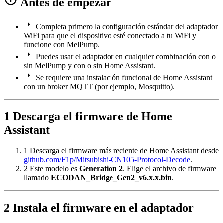
Antes de empezar
arrow_right
Completa primero la configuración estándar del adaptador
WiFi para que el dispositivo esté conectado a tu WiFi y
funcione con MelPump.
arrow_right
Puedes usar el adaptador en cualquier combinación con o
sin MelPump y con o sin Home Assistant.
arrow_right
Se requiere una instalación funcional de Home Assistant
con un broker MQTT (por ejemplo, Mosquitto).
1
Descarga el firmware de Home
Assistant
1
Descarga el firmware más reciente de Home Assistant desde
github.com/F1p/Mitsubishi-CN105-Protocol-Decode
.
2
Este modelo es
Generation 2
. Elige el archivo de firmware
llamado
ECODAN_Bridge_Gen2_v6.x.x.bin
.
2
Instala el firmware en el adaptador