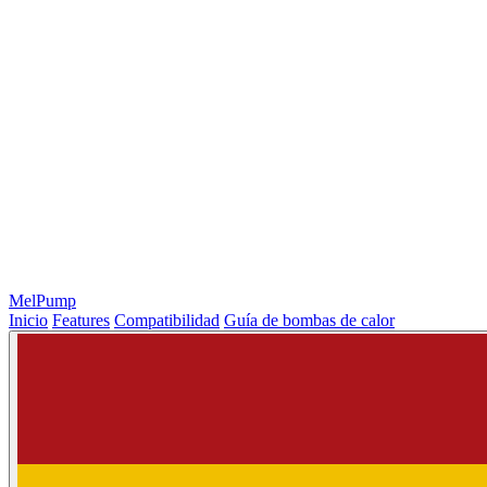
MelPump
Inicio
Features
Compatibilidad
Guía de bombas de calor