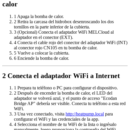
calor
1
Apaga la bomba de calor.
2
Retira la carcasa del hidrobox desenroscando los dos
tornillos en la parte inferior de la cubierta.
3
(Opcional) Conecta el adaptador WiFi MELCloud al
adaptador en el conector (EXT).
4
Conecta el cable rojo del conector del adaptador WiFi (INT)
al conector rojo CN105 en tu bomba de calor.
5
Vuelve a colocar la cubierta.
6
Enciende la bomba de calor.
2
Conecta el adaptador WiFi a Internet
1
Prepara tu teléfono o PC para configurar el dispositivo.
2
Después de encender la bomba de calor, el LED del
adaptador se volverá azul, y el punto de acceso "Ecodan
Bridge AP" debería ser visible. Conecta tu teléfono a esta red
WiFi.
3
Una vez conectado, visita
http://heatpump.local
para
configurar el WiFi y las credenciales de la app.
4
Selecciona el nombre de tu WiFi de la lista o ingrésalo
manualmente, luego proporciona la contraseña del WiFi.