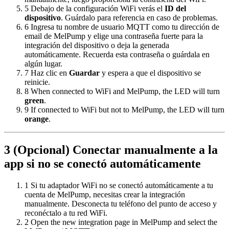
5
Debajo de la configuración WiFi verás el
ID del
dispositivo
. Guárdalo para referencia en caso de problemas.
6
Ingresa tu nombre de usuario MQTT como tu dirección de
email de MelPump y elige una contraseña fuerte para la
integración del dispositivo o deja la generada
automáticamente. Recuerda esta contraseña o guárdala en
algún lugar.
7
Haz clic en
Guardar
y espera a que el dispositivo se
reinicie.
8
When connected to WiFi and MelPump, the LED will turn
green
.
9
If connected to WiFi but not to MelPump, the LED will turn
orange
.
3
(Opcional) Conectar manualmente a la
app si no se conectó automáticamente
1
Si tu adaptador WiFi no se conectó automáticamente a tu
cuenta de MelPump, necesitas crear la integración
manualmente. Desconecta tu teléfono del punto de acceso y
reconéctalo a tu red WiFi.
2
Open the new integration page in MelPump and select the