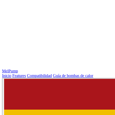
MelPump
Inicio
Features
Compatibilidad
Guía de bombas de calor